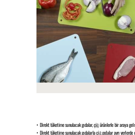
• Direkt tüketime sunulacak gıdalar, çiğ ürünlerle bir araya gel
• Direkt tüketime sunulacak gıdalarla çiğ gıdalar ayrı yerlerde