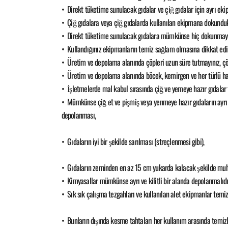
• Direkt tüketime sunulacak gıdalar ve çiğ gıdalar için ayrı eki
• Çiğ gıdalara veya çiğ gıdalarda kullanılan ekipmana dokundukt
• Direkt tüketime sunulacak gıdalara mümkünse hiç dokunmayınız
• Kullandığınız ekipmanların temiz sağlam olmasına dikkat edin
• Üretim ve depolama alanında çöpleri uzun süre tutmayınız, çöp
• Üretim ve depolama alanında böcek, kemirgen ve her türlü haş
• İşletmelerde mal kabul sırasında çiğ ve yemeye hazır gıdalar 
• Mümkünse çiğ et ve pişmiş veya yenmeye hazır gıdaların ayrı 
depolanması,
• Gıdaların iyi bir şekilde sarılması (streçlenmesi gibi),
• Gıdaların zeminden en az 15 cm yukarda kalacak şekilde muhaf
• Kimyasallar mümkünse ayrı ve kilitli bir alanda depolanmalıd
• Sık sık çalışma tezgahları ve kullanılan alet ekipmanlar temiz
• Bunların dışında kesme tahtaları her kullanım arasında temizlen