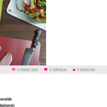
11 TEMMUZ 2020
0
YORUMLAR
0
REAKSIYON
memelidir.
 depolanmalı.