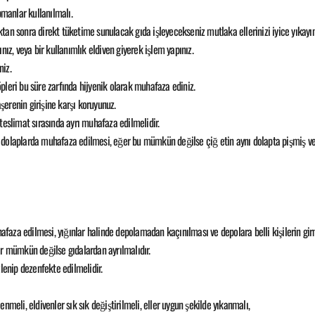
pmanlar kullanılmalı.
an sonra direkt tüketime sunulacak gıda işleyecekseniz mutlaka ellerinizi iyice yıkayın
, veya bir kullanımlık eldiven giyerek işlem yapınız.
iz.
leri bu süre zarfında hijyenik olarak muhafaza ediniz.
erenin girişine karşı koruyunuz.
teslimat sırasında ayrı muhafaza edilmelidir.
dolaplarda muhafaza edilmesi, eğer bu mümkün değilse çiğ etin aynı dolapta pişmiş ve
aza edilmesi, yığınlar halinde depolamadan kaçınılması ve depolara belli kişilerin gir
ır mümkün değilse gıdalardan ayrılmalıdır.
lenip dezenfekte edilmelidir.
meli, eldivenler sık sık değiştirilmeli, eller uygun şekilde yıkanmalı,