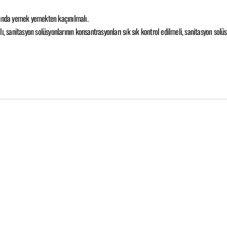
rında yemek yemekten kaçınılmalı.
, sanitasyon solüsyonlarının konsantrasyonları sık sık kontrol edilmeli, sanitasyon solüsy