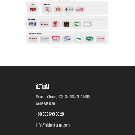
İLETİŞİM
Osman Yılmaz, 643. Sk. NO:2/1, 41400
Gebze/Kocaeli
+90 533 699 90 20
info@nishcatering.com