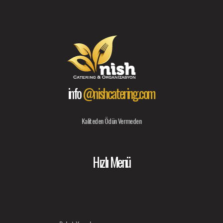
info
@nishcatering.com
Kaliteden Ödün Vermeden
Hızlı Menü