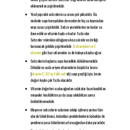
eklenmeli ve pişirilmelidir.
Yesil yapraklı sebzelerin su oranı çok yüksektir. Bu
nedenle suyu koruyabilen derecelerde hiç su koymadan
veya susuz pişirilebilir. Sebze yemeklerine ne kadar su
ilave edilirse vitamin kaybı o kadar fazla olur.
Sebzeler mümkün olduğunca kısa sürede ve diriliği
korunacak şekilde pişirilmelidir.
B vitaminleri ve C
vitamini
gibi bazı vitaminler ısı ile kolayca kayba uğrar.
Sebzelerin haşlama suyu kesinlikle dökülmemelidir.
Dökülürse suda eriyen vitaminlerin büyük bir kısmı
(
vitamin C, B2 ve folik asit
vb) suya geçtiği için, besin
değeri kaybı çok fazla olacaktır.
Vitamin değerleri azalacağından salatalar hazırlandıktan
meyveler kesildikten ya da suyu sıkıldıktan sonra
bekletilmemelidir.
Meyve ve sebzelerin sularının sıkılıp içilmesi yerine tüm
olarak tüketilmesi, kabukları yenilebilenlerin kabuklar ile
yenilmesi posa tüketimini artıracağından daha yararlıdır.