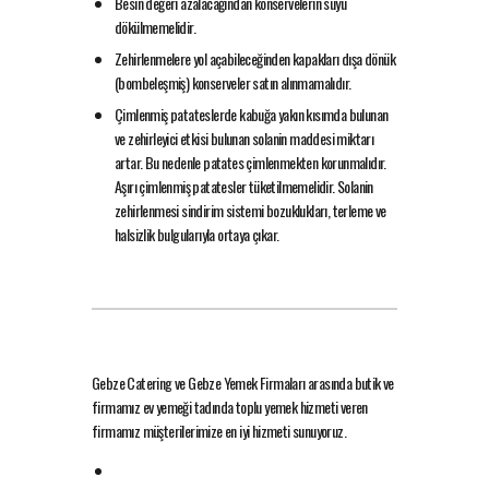
Besin değeri azalacağından konservelerin suyu
dökülmemelidir.
Zehirlenmelere yol açabileceğinden kapakları dışa dönük
(bombeleşmiş) konserveler satın alınmamalıdır.
Çimlenmiş patateslerde kabuğa yakın kısımda bulunan
ve zehirleyici etkisi bulunan solanin maddesi miktarı
artar. Bu nedenle patates çimlenmekten korunmalıdır.
Aşırı çimlenmiş patatesler tüketilmemelidir. Solanin
zehirlenmesi sindirim sistemi bozuklukları, terleme ve
halsizlik bulgularıyla ortaya çıkar.
Gebze Catering ve Gebze Yemek Firmaları arasında butik ve
firmamız ev yemeği tadında toplu yemek hizmeti veren
firmamız müşterilerimize en iyi hizmeti sunuyoruz.