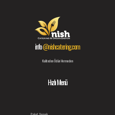
info
@nishcatering.com
Kaliteden Ödün Vermeden
Hızlı Menü
Paket Yemek