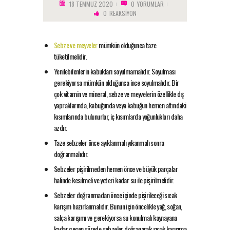
18 TEMMUZ 2020
0
YORUMLAR
0
REAKSIYON
Sebze ve meyveler
mümkün olduğunca taze
tüketilmelidir.
Yenilebilenlerin kabukları soyulmamalıdır. Soyulması
gerekiyorsa mümkün olduğunca ince soyulmalıdır. Bir
çok vitamin ve mineral, sebze ve meyvelerin özellikle dış
yapraklarında, kabuğunda veya kabuğun hemen altındaki
kısımlarında bulunurlar, iç kısımlarda yoğunlukları daha
azdır.
Taze sebzeler önce ayıklanmalı yıkanmalı sonra
doğranmalıdır.
Sebzeler pişirilmeden hemen önce ve büyük parçalar
halinde kesilmeli ve yeteri kadar su ile pişirilmelidir.
Sebzeler doğranmadan önce içinde pişirileceği sıcak
karışım hazırlanmalıdır. Bunun için öncelikle yağ, soğan,
salça karışımı ve gerekiyorsa su konulmalı kaynayana
kadar geçen sürede sebzeler doğranarak sıcak karışıma