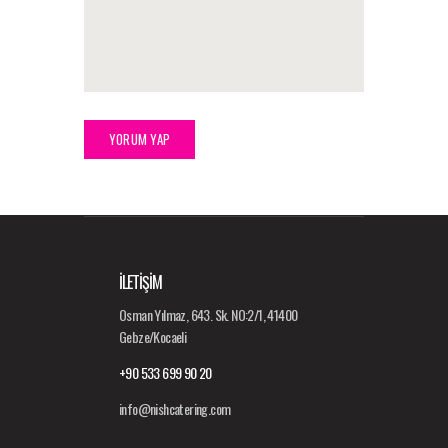
İLETİŞİM
Osman Yılmaz, 643. Sk. NO:2/1, 41400
Gebze/Kocaeli
+90 533 699 90 20
info@nishcatering.com