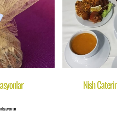
zasyonlar
Nish Cater
nizasyonları