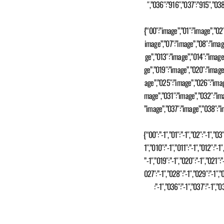
″,”036″:”916″,”037″:”915″,”03
{“00″:”image”,”01″:”image”,”02″
image”,”07″:”image”,”08″:”imag
ge”,”013″:”image”,”014″:”image
ge”,”019″:”image”,”020″:”image
age”,”025″:”image”,”026″:”imag
mage”,”031″:”image”,”032″:”im
”image”,”037″:”image”,”038″:”i
{“00″:”-1″,”01″:”-1″,”02″:”-1″,”03″
1″,”010″:”-1″,”011″:”-1″,”012″:”-1″
”-1″,”019″:”-1″,”020″:”-1″,”021″:”
027″:”-1″,”028″:”-1″,”029″:”-1″,”
:”-1″,”036″:”-1″,”037″:”-1″,”0