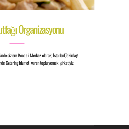
tfağı Organizasyonu
nde sizlere Kocaeli Merkez olarak, İstanbul,Tekirdağ
inde Catering hizmeti veren toplu yemek şirketiyiz.