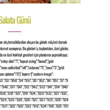
Salata Günü
r ve atıştırmalıklardan oluşan bu günde müşteri damak
hizmet sunuyoruz. Bu günleri iş toplantıları, özel günler,
a ve özel kokteyl geceleri için planlama yapmaktayız.
“entry-skin”:”1″,”layout-sizing”:”boxed”,”grid-
,”rows-unlimited”:”off”,”columns”:”5″,”rows”:”3″,”grid-
use-spinner”:”0″}’ layers='{“custom-image”:
63″,”03″:”958″,”04″:”957″,”05″:”952″,”06″:”951″,”07″:”9
:”946″,”011″:”947″,”012″:”942″,”013″:”941″,”014″:”940″
:”938″,”018″:”937″,”019″:”934″,”020″:”933″,”021″:”932″,
:”929″,”025″:”928″,”026″:”927″,”027″:”925″,”028″:”924
″:”921″,”032″:”920″,”033″:”919″,”034″:”918″,”035″:”917