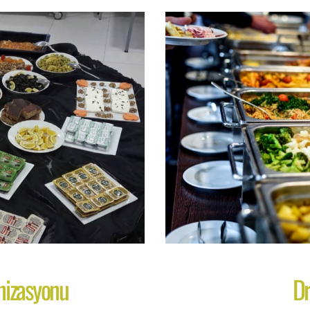
nizasyonu
Dr