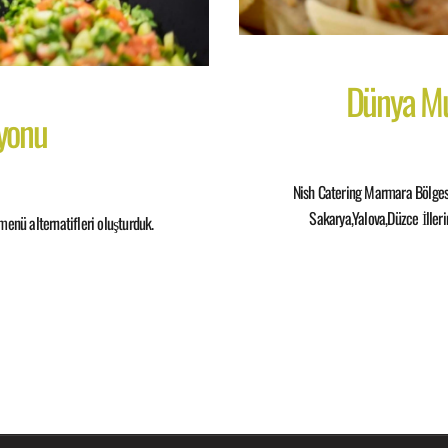
Dünya Mu
syonu
Nish Catering Marmara Bölgesi
Sakarya,Yalova,Düzce İller
enü alternatifleri oluşturduk.