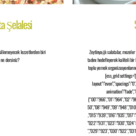
a Şelalesi
silinmeyecek lezzetlerden biri
Zeytinyağlı salatalar, mezele
ne dersiniz?
tadını hedefleyerek kaliteli bir 
toplu yemek organizasyonlarınd
[ess_grid settings='{
layout”:”even”,”spacings”:”0″
animation”:”fade”,”
{“00″:”966″,”01″:”964″,”02″:”9
50″,”08″:”949″,”09″:”948″,”010″
,”015″:”939″,”016″:”935″,”017″
”022″:”931″,”023″:”930″,”024″
″,”029″:”923″,”030″:”922″,”031