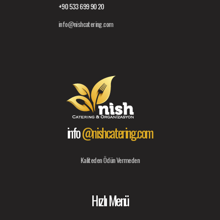
+90 533 699 90 20
info@nishcatering.com
info
@nishcatering.com
Kaliteden Ödün Vermeden
Hızlı Menü