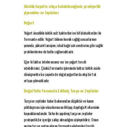
Günlük hayatta sıkça bulabileceğimiz probiyotik
yiyecekler ve faydaları
Yoğurt
Yoğurt öncelikle laktik asit bakterileri ve bifidobakteriler ile
fermante edilir. Yoğurt bilinen kemik sağlığı unsurlarının
yanında, yüksek tansiyon, ishal bağırsak sendromu gibi sağlık
problemlerine de katkı sağlamaktadır.
Eğer ki laktoz intoleransınız var ise yoğurt tercih
edebilirsiniz. Çünkü fermante işleminde laktoz laktik aside
dönüşmekte bu sayede de doğal yoğurtlarda ekşi bir tat
ortaya çıkmaktadır.
Doğal Yolla Fermante Edilmiş Turşu ve Zeytinler
Turşu ve zeytinler kalori bakımından düşüktür ve kanın
pıhtılaşması için vücudumuzun ihtiyaç duyduğu K vitaminin
kaynaklarındandır. Sirke ile yapılmış turşu ve zeytinler
probiyotik bir içeriğe sahip olmadığını söyleyebiliriz. Onun
yerine tuz ve sudan oluşan fermante yöntemleri tercih