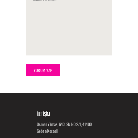
İLETİŞİM
Osman Yılmaz, 643. Sk. NO:2/1, 41400
Gebze/Kocaeli