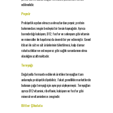
edilmelidir.
Peynir
Probiyotik açıdan olmazsa olmazlardan peynir, protein
bakımından zengin besleyici bir besin kaynağıdır. Ayrıca
barındırdığı kalsiyum, B12, fosfor ve selenyum gibi vitamin
ve mineraller ile hayatımızda önemli bir yer edinmiştir. Genel
itibari ile süt ve süt ürünlerinin tüketilmesi, kalp damar
rahatsızlıkları ve osteoporoz gibi sağlık sorunlarının olma
olasılığını azaltmaktadır.
Tereyağı
Doğal yolla fermante edilerek üretilen tereyağları tam
anlamıyla probiyotik diyebiliriz. Fakat genellikle marketlerde
bulunan çoğu tereyağı için aynı şeyi söyleyemeyiz. Tereyağları
ayrıca B12 vitamini, riboflavin, kalsiyum ve fosfor gibi
mineral ve vitaminlerce zengindir.
Bitter Çikolata