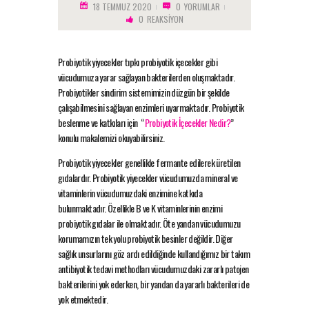
18 TEMMUZ 2020
0
YORUMLAR
0
REAKSIYON
Probiyotik yiyecekler tıpkı probiyotik içecekler gibi
vücudumuza yarar sağlayan bakterilerden oluşmaktadır.
Probiyotikler sindirim sistemimizin düzgün bir şekilde
çalışabilmesini sağlayan enzimleri uyarmaktadır. Probiyotik
beslenme ve katkıları için “
Probiyotik İçecekler Nedir?
”
konulu makalemizi okuyabilirsiniz.
Probiyotik yiyecekler genellikle fermante edilerek üretilen
gıdalardır. Probiyotik yiyecekler vücudumuzda mineral ve
vitaminlerin vücudumuzdaki enzimine katkıda
bulunmaktadır. Özellikle B ve K vitaminlerinin enzimi
probiyotik gıdalar ile olmaktadır. Öte yandan vücudumuzu
korumamızın tek yolu probiyotik besinler değildir. Diğer
sağlık unsurlarını göz ardı edildiğinde kullandığımız bir takım
antibiyotik tedavi methodları vücudumuzdaki zararlı patojen
bakterilerini yok ederken, bir yandan da yararlı bakterileri de
yok etmektedir.