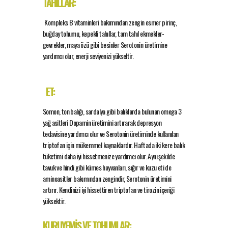
TAHILLAR:
Kompleks B vitaminleri bakımından zengin esmer pirinç,
buğday tohumu, kepekli tahıllar, tam tahıl ekmekler-
gevrekler, maya özü gibi besinler Serotonin üretimine
yardımcı olur, enerji seviyenizi yükseltir.
ET:
Somon, ton balığı, sardalya gibi balıklarda bulunan omega 3
yağ asitleri Dopamin üretimini artırarak depresyon
tedavisine yardımcı olur ve Serotonin üretiminde kullanılan
triptofan için mükemmel kaynaklardır. Haftada iki kere balık
tüketimi daha iyi hissetmenize yardımcı olur. Aynı şekilde
tavuk ve hindi gibi kümes hayvanları, sığır ve kuzu eti de
aminoasitler bakımından zengindir, Serotonin üretimini
artırır. Kendinizi iyi hissettiren triptofan ve tirozin içeriği
yüksektir.
KURUYEMİŞ VE TOHUMLAR: