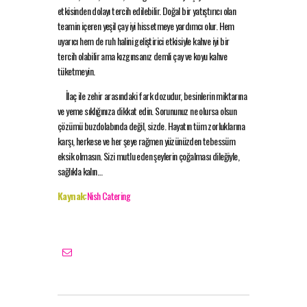
etkisinden dolayı tercih edilebilir. Doğal bir yatıştırıcı olan
teamin içeren yeşil çay iyi hissetmeye yardımcı olur. Hem
uyarıcı hem de ruh halini geliştirici etkisiyle kahve iyi bir
tercih olabilir ama kızgınsanız demli çay ve koyu kahve
tüketmeyin.
İlaç ile zehir arasındaki fark dozudur, besinlerin miktarına
ve yeme sıklığınıza dikkat edin. Sorununuz ne olursa olsun
çözümü buzdolabında değil, sizde. Hayatın tüm zorluklarına
karşı, herkese ve her şeye rağmen yüzünüzden tebessüm
eksik olmasın. Sizi mutlu eden şeylerin çoğalması dileğiyle,
sağlıkla kalın…
Kaynak:
Nish Catering