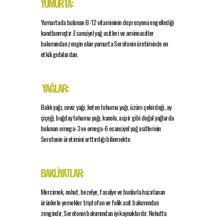
YUMURTA:
Yumurtada bulunan B-12 vitamininin depresyonu engellediği
kanıtlanmıştır. Esansiyel yağ asitleri ve aminoasitler
bakımından zengin olan yumurta Serotonin üretiminde en
etkili gıdalardan.
YAĞLAR:
Balık yağı, ceviz yağı, keten tohumu yağı, üzüm çekirdeği, ay
çiçeği, buğday tohumu yağı, kanola, aspir gibi doğal yağlarda
bulunan omega-3 ve omega-6 esansiyel yağ asitlerinin
Serotonin üretimini arttırdığı bilinmekte.
BAKLİYATLAR
:
Mercimek, nohut, bezelye, fasulye ve bunlarla hazırlanan
ürünlerle yemekler triptofan ve folik asit bakımından
zengindir, Serotonin bakımından iyi kaynaklardır. Nohutta