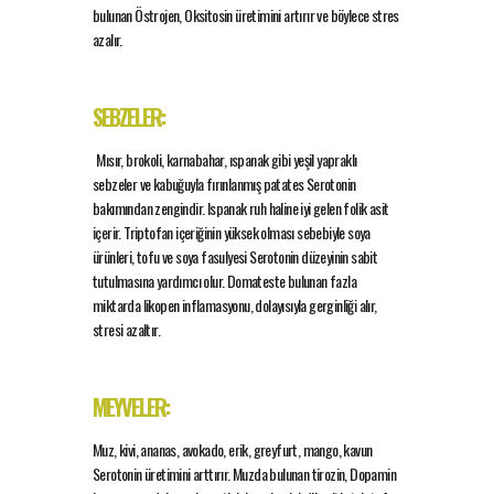
bulunan Östrojen, Oksitosin üretimini artırır ve böylece stres
azalır.
SEBZELER:
Mısır, brokoli, karnabahar, ıspanak gibi yeşil yapraklı
sebzeler ve kabuğuyla fırınlanmış patates Serotonin
bakımından zengindir. Ispanak ruh haline iyi gelen folik asit
içerir. Triptofan içeriğinin yüksek olması sebebiyle soya
ürünleri, tofu ve soya fasulyesi Serotonin düzeyinin sabit
tutulmasına yardımcı olur. Domateste bulunan fazla
miktarda likopen inflamasyonu, dolayısıyla gerginliği alır,
stresi azaltır.
MEYVELER:
Muz, kivi, ananas, avokado, erik, greyfurt, mango, kavun
Serotonin üretimini arttırır. Muzda bulunan tirozin, Dopamin