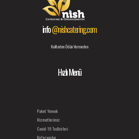
info
@nishcatering.com
Kaliteden Ödün Vermeden
Hızlı Menü
Paket Yemek
Hizmetlerimiz
Covid-19 Tedbirleri
Referanslar