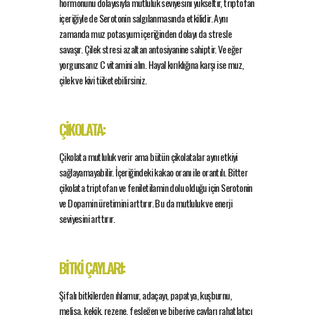
hormonunu dolayısıyla mutluluk seviyesini yükseltir, triptofan
içeriğiyle de Serotonin salgılanmasında etkilidir. Aynı
zamanda muz potasyum içeriğinden dolayı da stresle
savaşır. Çilek stresi azaltan antosiyanine sahiptir. Ve eğer
yorgunsanız C vitamini alın. Hayal kırıklığına karşı ise muz,
çilek ve kivi tüketebilirsiniz.
ÇİKOLATA:
Çikolata mutluluk verir ama bütün çikolatalar aynı etkiyi
sağlayamayabilir. İçeriğindeki kakao oranı ile orantılı. Bitter
çikolata triptofan ve feniletilamin dolu olduğu için Serotonin
ve Dopamin üretimini arttırır. Bu da mutluluk ve enerji
seviyesini arttırır.
BİTKİ ÇAYLARI:
Şifalı bitkilerden ıhlamur, adaçayı, papatya, kuşburnu,
melisa, kekik, rezene, fesleğen ve biberiye çayları rahatlatıcı