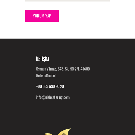
İLETİŞİM
Osman Yılmaz, 643. Sk. NO:2/1, 41400
Gebze/Kocaeli
+90 533 699 90 20
info@nishcatering.com