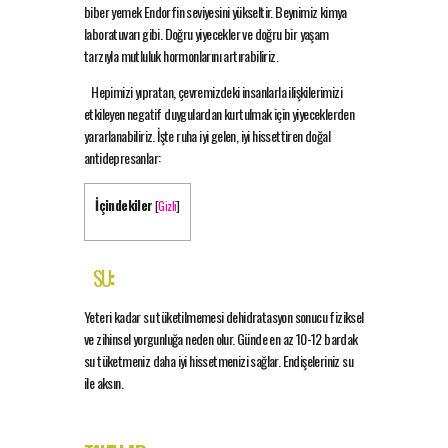
biber yemek Endorfin seviyesini yükseltir. Beynimiz kimya
laboratuvarı gibi. Doğru yiyecekler ve doğru bir yaşam
tarzıyla mutluluk hormonlarını artırabiliriz.
Hepimizi yıpratan, çevremizdeki insanlarla ilişkilerimizi
etkileyen negatif duygulardan kurtulmak için yiyeceklerden
yararlanabiliriz. İşte ruha iyi gelen, iyi hissettiren doğal
antidepresanlar:
İçindekiler
[
Gizli
]
SU
:
Yeteri kadar su tüketilmemesi dehidratasyon sonucu fiziksel
ve zihinsel yorgunluğa neden olur. Günde en az 10-12 bardak
su tüketmeniz daha iyi hissetmenizi sağlar. Endişeleriniz su
ile aksın.