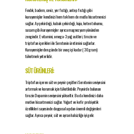
Fındık, badem, ceviz, yer fıstığı, antep fıstığı gibi
kuruyemişler kendinizi hem tok hem de mutlu hissetmenizi
sağlar. Ay çekirdeği, kabak çekirdeği, kaju, keten tohumu,
susam gibi kuruyemişler ayrıca magnezyum yönünden
zengindir. E vitamini, omega-3 yağ asitleri, tirozin ve
triptofan içerikleri ile Serotonin üretimini sağlarlar.
Kuruyemişlerden günde bir avuç içi kadar ( 30 gram)
tüketmek yeterlidir.
SÜT ÜRÜNLERİ:
Triptofan içeren süt ve peynir çeşitleri Serotonin seviyesini
artırmak ve korumak için tüketilebilir. Peynirde bulunan
tirozin Dopamin seviyesini yükseltir. Bu da kendinizi daha
motive hissetmenizi sağlar. Yoğurt ve kefir probiyotik
özellikleri sayesinde duygusal açıdan önemli değişimleri
sağlar. Ayrıca peynir, süt ve ayran halsizliğe iyi gelir.