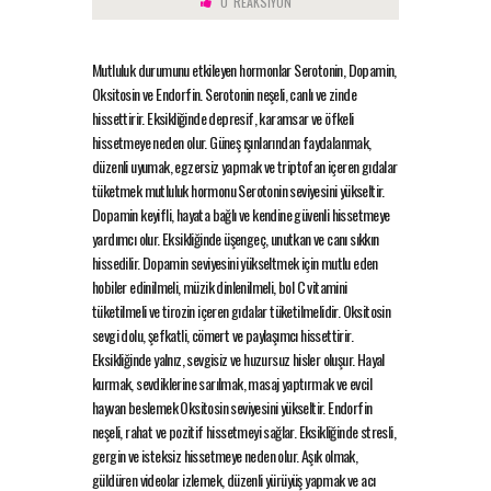
0
REAKSIYON
Mutluluk durumunu etkileyen hormonlar Serotonin, Dopamin,
Oksitosin ve Endorfin. Serotonin neşeli, canlı ve zinde
hissettirir. Eksikliğinde depresif, karamsar ve öfkeli
hissetmeye neden olur. Güneş ışınlarından faydalanmak,
düzenli uyumak, egzersiz yapmak ve triptofan içeren gıdalar
tüketmek mutluluk hormonu Serotonin seviyesini yükseltir.
Dopamin keyifli, hayata bağlı ve kendine güvenli hissetmeye
yardımcı olur. Eksikliğinde üşengeç, unutkan ve canı sıkkın
hissedilir. Dopamin seviyesini yükseltmek için mutlu eden
hobiler edinilmeli, müzik dinlenilmeli, bol C vitamini
tüketilmeli ve tirozin içeren gıdalar tüketilmelidir. Oksitosin
sevgi dolu, şefkatli, cömert ve paylaşımcı hissettirir.
Eksikliğinde yalnız, sevgisiz ve huzursuz hisler oluşur. Hayal
kurmak, sevdiklerine sarılmak, masaj yaptırmak ve evcil
hayvan beslemek Oksitosin seviyesini yükseltir. Endorfin
neşeli, rahat ve pozitif hissetmeyi sağlar. Eksikliğinde stresli,
gergin ve isteksiz hissetmeye neden olur. Aşık olmak,
güldüren videolar izlemek, düzenli yürüyüş yapmak ve acı