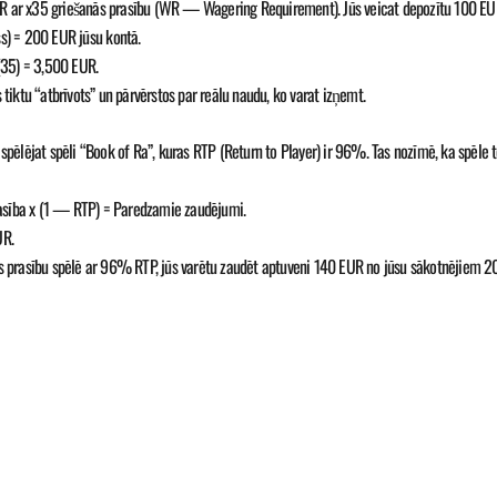
 ar x35 griešanās prasību (WR — Wagering Requirement). Jūs veicat depozītu 100 EU
s) = 200 EUR jūsu kontā.
35) = 3,500 EUR.
iktu “atbrīvots” un pārvērstos par reālu naudu, ko varat izņemt.
pēlējat spēli “Book of Ra”, kuras RTP (Return to Player) ir 96%. Tas nozīmē, ka spēle 
asība x (1 — RTP) = Paredzamie zaudējumi.
UR.
ās prasību spēlē ar 96% RTP, jūs varētu zaudēt aptuveni 140 EUR no jūsu sākotnējiem 200