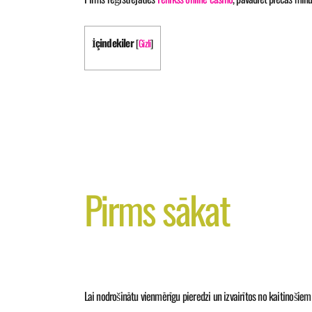
İçindekiler
[
Gizli
]
Pirms sākat
Lai nodrošinātu vienmērīgu pieredzi un izvairītos no kaitinošie