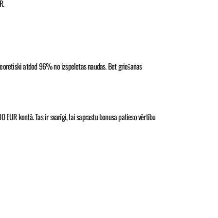
R.
teorētiski atdod 96% no izspēlētās naudas. Bet griešanās
 EUR kontā. Tas ir svarīgi, lai saprastu bonusa patieso vērtību