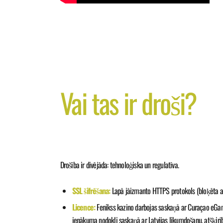
Vai tas ir droši?
Drošība ir divējāda: tehnoloģiska un regulatīva.
SSL šifrēšana:
Lapā jāizmanto HTTPS protokols (bloķēta atslē
Licence:
Fenikss kazino darbojas saskaņā ar Curaçao eGamin
ienākuma nodokli saskaņā ar Latvijas likumdošanu, atšķirīb