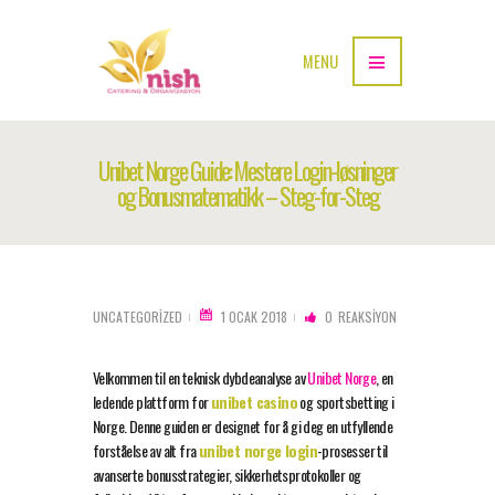
MENU
Unibet Norge Guide: Mestere Login-løsninger
og Bonusmatematikk – Steg-for-Steg
UNCATEGORIZED
1 OCAK 2018
0
REAKSIYON
Velkommen til en teknisk dybdeanalyse av
Unibet Norge
, en
ledende plattform for
unibet casino
og sportsbetting i
Norge. Denne guiden er designet for å gi deg en utfyllende
forståelse av alt fra
unibet norge login
-prosesser til
avanserte bonusstrategier, sikkerhetsprotokoller og