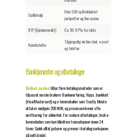
Over 500 spill inkludert
Spillutvalg
jackpotter og live casino
RTP (Gjennomsnitt)
Ca. 95-97% for slots
Tilgjengelig via live chat, e-post
Kundestøtte
og telefon
Banktjenester og utbetalinger
Unibet casino
tilbyr flere betalingsmetoder som er
tilpasset norske brukere: Bankoverføring, Vipps, bankkort
(Visa/Mastercard) og e-lommebøker som Trustly. Minste
uttak er vanligvis 200 NOK, og prosessen krever ofte
verifisering for sikkerhet. For raskere utbetalinger, bruk e-
lommebøker som kan håndtere transaksjoner innen 24
timer. Sjekk alltid gebyrer og grenser i betalingsseksjonen
på nettstedet.