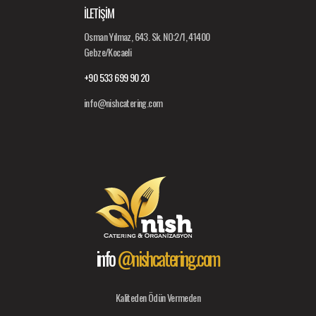
İLETİŞİM
Osman Yılmaz, 643. Sk. NO:2/1, 41400
Gebze/Kocaeli
+90 533 699 90 20
info@nishcatering.com
info
@nishcatering.com
Kaliteden Ödün Vermeden