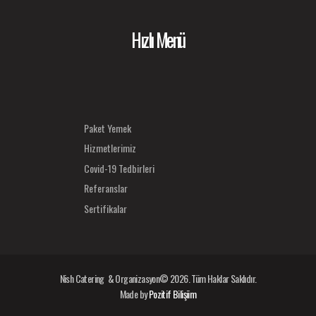
Hızlı Menü
Paket Yemek
Hizmetlerimiz
Covid-19 Tedbirleri
Referanslar
Sertifikalar
Nish Catering & Organizasyon© 2026. Tüm Haklar Saklıdır.
Made by
Pozitif Bilişiim