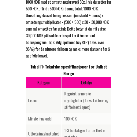
1000 NOK med et omsetningskrav på 30x. Hvis du setter inn
500 NOK, får du 500 NOK i bonus, totalt 1000 NOK.
Omsetningskravet beregnes som (innskudd + bonus) x
omsetningsmultiplikator = (500 + 500) x 30 = 30,000 NOK
som må omsettes før uttak. Dette betyr at du må satse
30,000 NOK på kvalifiserte spill for å kunne ta ut
bonuspengene. Tips: Velg spill med høy RTP (f.eks. over
96%) for å redusere risikoen og maksimere sjansene for å
oppfylle kravet.
Tabell 1: Tekniske spesifikasjoner for Unibet
Norge
Kategori
Detaljer
Regulert av norske
Lisens
myndigheter (f.eks. Lotteri- og
stiftelsestilsynet)
Minste innskudd
100 NOK
1-3 bankdager for de fleste
Utbetalingshastighet
metoder