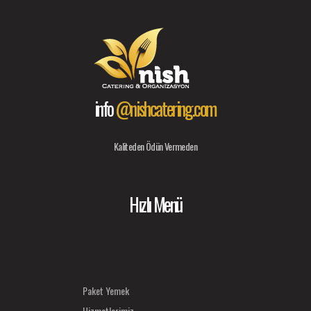
info
@nishcatering.com
Kaliteden Ödün Vermeden
Hızlı Menü
Paket Yemek
Hizmetlerimiz