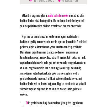
18 TEMMUZ 2020
0
REAKSIYON
Etkin bir pişirme işlemi,
gıda zehirlenmeleri
ne sebep olan
bakterileri etkisiz hale getirir. Bu nedenle besinlerin yeterli
şekilde pişirilmesine dikkat etmek son derece önemlidir.
Pişirme sırasında uygun yöntemin seçilmesi tüketim
kalitesini geliştirmek ve ekonomik açıdan önemlidir. Besinleri
pişirmek için iç kısımlarına yeterli ısı transferi gereklidir.
Besinlerin pişirilmesinin başlıca nedenleri sindirimi ve
tüketimi kolaylaştırmak, lezzeti arttırmak, tat, doku ve renk
açısından daha cazip hale getirmek ve mikroorganizmaların
etkisini engellemektir. Bir besinin güvenilirliği, besinin iç
sıcaklığının yeterli yüksekliğe çıkması ile sağlanır ve bu
şekilde besinde mevcut tehlikeli patojen (hastalık yapan)
bakterilerin yok edilmesi sağlanır. Uygun sıcaklıkta ve yeterli
sürede yapılan pişirme ile besinlerin zararlı hale gelmesi
önlenir.
·
Et
in çeşidine ve bağ dokusu içeriğine göre uygulanan