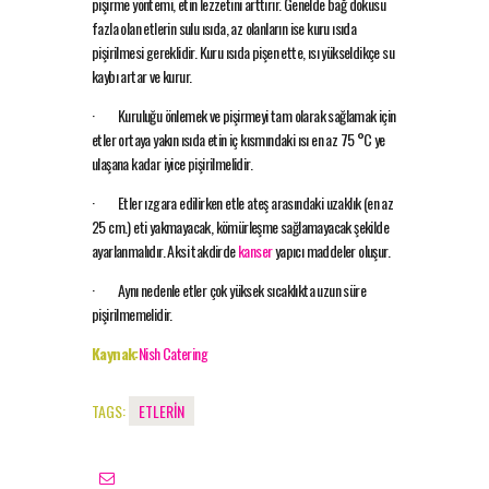
pişirme yöntemi, etin lezzetini arttırır. Genelde bağ dokusu
fazla olan etlerin sulu ısıda, az olanların ise kuru ısıda
pişirilmesi gereklidir. Kuru ısıda pişen ette, ısı yükseldikçe su
kaybı artar ve kurur.
· Kuruluğu önlemek ve pişirmeyi tam olarak sağlamak için
etler ortaya yakın ısıda etin iç kısmındaki ısı en az 75 °C ye
ulaşana kadar iyice pişirilmelidir.
· Etler ızgara edilirken etle ateş arasındaki uzaklık (en az
25 cm.) eti yakmayacak, kömürleşme sağlamayacak şekilde
ayarlanmalıdır. Aksi takdirde
kanser
yapıcı maddeler oluşur.
· Aynı nedenle etler çok yüksek sıcaklıkta uzun süre
pişirilmemelidir.
Kaynak:
Nish Catering
TAGS:
ETLERIN