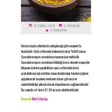
18 TEMMUZ 2020
0
YORUMLAR
0
REAKSIYON
Besin mayası adından da anlaşılacağı gibi mayanın ta
kendisidir. Gıda raflarında bulunan bu ürün %100 cansız
Saccaharomyces cerevisiae mayasını içermektedir.
Saccaharomyces cerevisiae bilindiği üzere ekmek mayasıdır.
Mayanın üretimi yapıldıktan sonra raflardaki ömrü
uzatabilmesi için üretilen maya dondurulup kurutma işlemi
uygulanarak mayanın minimum hasar görmesi ve
sindirilebilirligi yüksek olarak depolanması sağlanmaktadır.
Bu sayede raf ömrü 12-24 ay arası olabilmektedir.
Kaynak:
Nish Catering