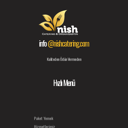
info
@nishcatering.com
Kaliteden Ödün Vermeden
Hızlı Menü
Paket Yemek
Hizmetlerimiz