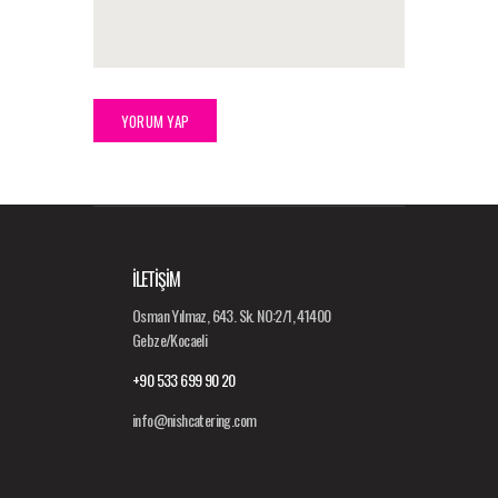
İLETİŞİM
Osman Yılmaz, 643. Sk. NO:2/1, 41400
Gebze/Kocaeli
+90 533 699 90 20
info@nishcatering.com