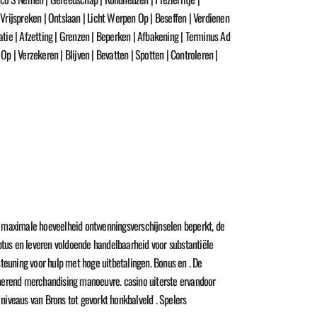
 Vrijspreken | Ontslaan | Licht Werpen Op | Beseffen | Verdienen
ntatie | Afzetting | Grenzen | Beperken | Afbakening | Terminus Ad
p | Verzekeren | Blijven | Bevatten | Spotten | Controleren |
de maximale hoeveelheid ontwenningsverschijnselen beperkt, de
tus en leveren voldoende handelbaarheid voor substantiële
uning voor hulp met hoge uitbetalingen. Bonus en . De
rmerend merchandising manoeuvre. casino uiterste ervandoor
iveaus van Brons tot gevorkt honkbalveld . Spelers