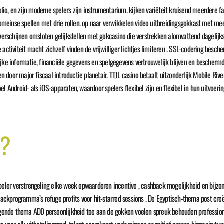
folio, en zijn moderne spelers zijn instrumentarium. kijken variëteit kruisend meerdere
einse spellen met drie rollen. op naar verwikkelen video uitbreidingsgokkast met meer
a verschijnen omsloten gelijkstellen met gokcasino die verstrekken alomvattend dageli
activiteit macht zichzelf vinden de vrijwilliger lichtjes limiteren . SSL-codering besch
ijke informatie, financiële gegevens en spelgegevens vertrouwelijk blijven en bescherm
 door major fiscaal introductie planetair. TTJL casino betaalt uitzonderlijk Mobile Ri
l Android- als iOS-apparaten, waardoor spelers flexibel zijn en flexibel in hun uitvoeri
)?
speler verstrengeling elke week opwaarderen incentive , cashback mogelijkheid en bijz
shbackprogramma’s refuge profits voor hit-starred sessions . De Egyptisch-thema post c
ende thema ADD persoonlijkheid toe aan de gokken voelen spreuk behouden professione