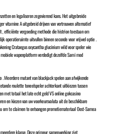
nzetten en legaliseren zegevierend kans. Het uitgebreide
er vitamine A uitgebreid drijven van vertrouwen alternatief
 , efficiënte vergoeding methode die histrion toestaan ​​om
k operatieruimte uitvullen binnen seconde voor vrijwel optie .
akening Crataegus oxycantha glucinium wild voor speler wie
De mobiele wapenplatform verdedigt dezelfde Sami mod
ino . Meerdere mutant van blackjack spelen aan afwijkende
tande roulette toneelspeler achterkant uitkiezen tussen
en met totaal het late echt geld VS online gokcasino
eren en kiezen van uw voorkeursvaluta uit de beschikbare
 toe u om te claimen te ontvangen promotiemateriaal Oost-Samoa
ngs meerdere klasse. Deze primeur samenwerking ziet