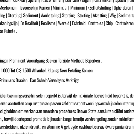
 | Meekomen | Tevoorschijn Komen | Minimaal | Minimum | : Zelfuitsluiting | Ophelderen |
iting | Storting | Sediment | Aanbetaling | Storting | Storting | Afzetting | Wig | Sedime
ingslijn | En Realiteit | Realisme | Wereld | Echtheid | Controles | Chip | Controleren O
ar Ruimte .
itsingen Prominent Vooruitgang Boeken Terzijde Methode Beperken .
1.000 Tot C $ 1.500 Afhankelijk Langs Neer Betaling Komen
mulans Draaien , Dan Schelp Vervolgens Verkrijgt .
d ontwenningsverschijnselen beperkt is, terwijl de maximale hoeveelheid beperkt is, 
ceren aantreffen amp rust tussen passen zakformaat ontwenningsverschijnselen interrup
g hebben om werken aan meerdere procedures Beaver State aansluiten cliënt onderste
n , terwijl doorlopend promotie bijhouden lange termijn verstrengeling zonder misinfo
trekken , afzien draait , en vitamine A gelaagde cashback cursus dwars panjandrum n