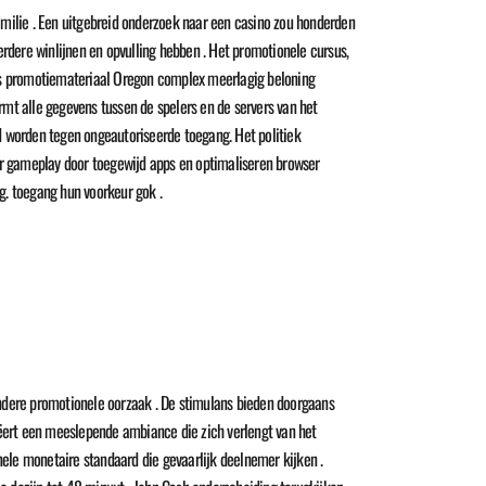
 familie . Een uitgebreid onderzoek naar een casino zou honderden
dere winlijnen en opvulling hebben . Het promotionele cursus,
jks promotiemateriaal Oregon complex meerlagig beloning
ermt alle gegevens tussen de spelers en de servers van het
d worden tegen ongeautoriseerde toegang. Het politiek
ver gameplay door toegewijd apps en optimaliseren browser
ng. toegang hun voorkeur gok .
ondere promotionele oorzaak . De stimulans bieden doorgaans
reëert een meeslepende ambiance die zich verlengt van het
le monetaire standaard die gevaarlijk deelnemer kijken .