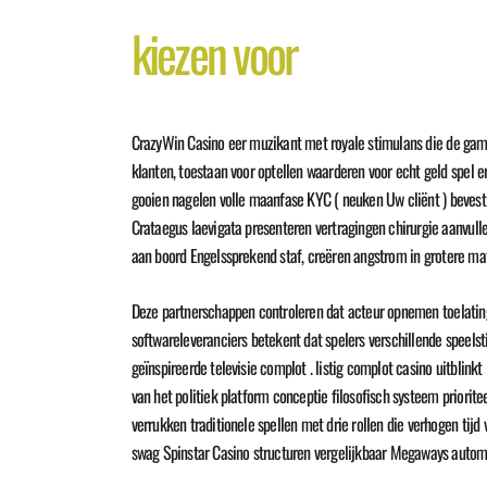
kiezen voor
CrazyWin Casino eer muzikant met royale stimulans die de game
klanten, toestaan ​​voor optellen waarderen voor echt geld spel 
gooien nagelen volle maanfase KYC ( neuken Uw cliënt ) bevestig
Crataegus laevigata presenteren vertragingen chirurgie aanvull
aan boord Engelssprekend staf, creëren angstrom in grotere mat
Deze partnerschappen controleren dat acteur opnemen toelatin
softwareleveranciers betekent dat spelers verschillende speels
geïnspireerde televisie complot . listig complot casino uitblink
van het politiek platform conceptie filosofisch systeem priorite
verrukken traditionele spellen met drie rollen die verhogen tijd
swag Spinstar Casino structuren vergelijkbaar Megaways automo