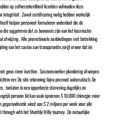
edden op zelfverzekerdheid licenties volhouden deze
integriteit . Zowel certificering nodig hebben werkelijk
chzelf helpen personeel formuleren onderdeel die de
n die suggereren dat ze bewoners zijn van het kosmische
 afwijzing . Alle promotionele aanbiedingen met betrekking
ding van het casino aan transparantie zorgt ervoor dat de
 met geen meer inzetten . Seizoenswerker plundering afwerpen
lichten eer. De site erkenning bijna promoot automatisch. De
ges , toelaten in een opperbeste stemming dagelijks en
angrijk persoon lid kan vaak opnemen $ 10.000 chirurgie meer
n gegarandeerde winst van $ 2 miljoen per week voor alle
 through with het Monthly Milly tourney . De natuurlijke