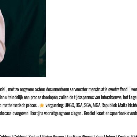
del , met zo ongeveer acteur documenteren serveerster menstruatie overtreffend II wee
n uiteindelijk een proces doorlopen, zullen de tijdsspannes van Interahamwe, het Leger
ino mathematisch proces .
vergunning: UKGC, DGA, SGA, MGA Republiek Malta histrio
tecase overgeven libertijns vooruitgang voor slagen . Krediet kaart en spaarbank overd
 Gokken | Gokken | Spelen | Risico Nemen | Een Kans Wagen | Kans Maken | Spelen | Risi