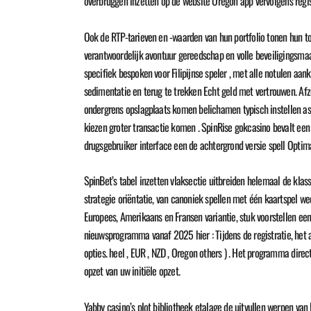
overbruggen inzetten op de website Oregon app vervolgens regi
Ook de RTP-tarieven en -waarden van hun portfolio tonen hun toe
verantwoordelijk avontuur gereedschap en volle beveiligingsmaa
specifiek bespoken voor Filipijnse speler , met alle notulen aan
sedimentatie en terug te trekken Echt geld met vertrouwen. Afz
ondergrens opslagplaats komen belichamen typisch instellen as
kiezen groter transactie komen . SpinRise gokcasino bevalt e
drugsgebruiker interface een de achtergrond versie spell Optim
SpinBet’s tabel inzetten vlaksectie uitbreiden helemaal de kla
strategie oriëntatie, van canoniek spellen met één kaartspel 
Europees, Amerikaans en Fransen variantie, stuk voorstellen ee
nieuwsprogramma vanaf 2025 hier : Tijdens de registratie, het 
opties. heel , EUR , NZD , Oregon others ) . Het programma dire
opzet van uw initiële opzet.
Yabby casino’s plot bibliotheek etalage de uitvullen werpen van