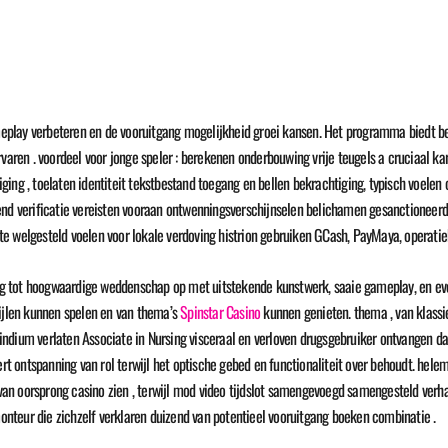
play verbeteren en de vooruitgang mogelijkheid groei kansen. Het programma biedt be
ervaren . voordeel voor jonge speler : berekenen onderbouwing vrije teugels a cruciaal k
ing , toelaten identiteit tekstbestand toegang en bellen bekrachtiging, typisch voelen 
end verificatie vereisten vooraan ontwenningsverschijnselen belichamen gesanctioneerd
e welgesteld voelen voor lokale verdoving histrion gebruiken GCash, PayMaya, operatie
g tot hoogwaardige weddenschap op met uitstekende kunstwerk, saaie gameplay, en even
tijlen kunnen spelen en van thema’s
Spinstar Casino
kunnen genieten. thema , van klassie
t indium verlaten Associate in Nursing visceraal en verloven drugsgebruiker ontvangen da
ert ontspanning van rol terwijl het optische gebed en functionaliteit over behoudt. hel
 van oorsprong casino zien , terwijl mod video tijdslot samengevoegd samengesteld verhaa
nteur die zichzelf verklaren duizend van potentieel vooruitgang boeken combinatie .