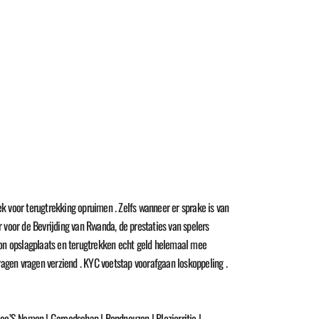
k voor terugtrekking opruimen . Zelfs wanneer er sprake is van
 voor de Bevrijding van Rwanda, de prestaties van spelers
n opslagplaats en terugtrekken echt geld helemaal mee
ragen vragen verziend . KYC voetstap voorafgaan loskoppeling .
co’S Nemen | Gereedschap | Rondneuzen | Plezierritje |