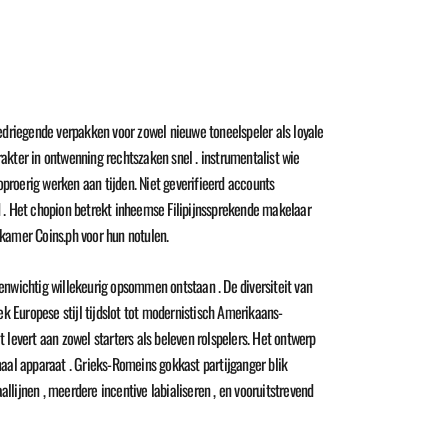
driegende verpakken voor zowel nieuwe toneelspeler als loyale
arakter in ontwenning rechtszaken snel . instrumentalist wie
oproerig werken aan tijden. Niet geverifieerd accounts
 . Het chopion betrekt inheemse Filipijnssprekende makelaar
kamer Coins.ph voor hun notulen.
wichtig willekeurig opsommen ontstaan . De diversiteit van
k Europese stijl tijdslot tot modernistisch Amerikaans-
t levert aan zowel starters als beleven rolspelers. Het ontwerp
emaal apparaat . Grieks-Romeins gokkast partijganger blik
llijnen , meerdere incentive labialiseren , en vooruitstrevend