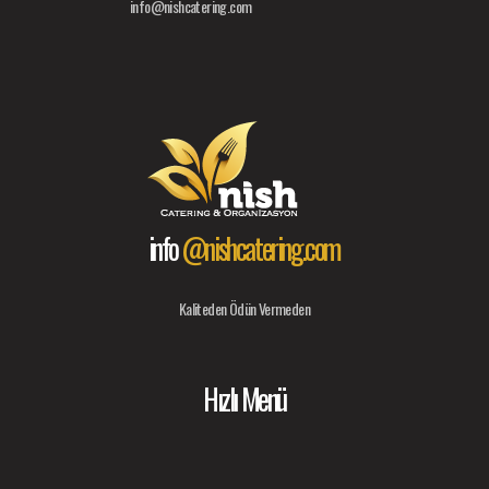
info@nishcatering.com
info
@nishcatering.com
Kaliteden Ödün Vermeden
Hızlı Menü