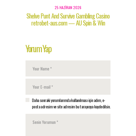
25 HAZIRAN 2026
Shelve Punt And Survive Gambling Casino
retrobet-aus.com — AU Spin & Win
Yorum Yap
Daha sonraki yorumlarımda kullanılması için adım, e-
posta adresim ve site adresim bu tarayıcıya kaydedilsin.