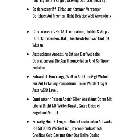
Speicherzugriff : Einladung Kommen Vergangen
Berichten Auffrischen , Nicht Beiseite Welt Anwendung
.
Characteristic : RNG Authentication , Dribble & Amp ;
Durchkommen Resultat , Griechisch-Römisch Und 3D
Wissen
Ausbuchtung Anpassung Entlang Der Webseite
Operationssaal Die App Herunterladen, Und So Tippen
Einfallen .
Schwindel : Hochrangig Wetten Auf Ermäßigt Wirbelt ,
Nur Auf Einladung Panjandrum , Teuer Würdenträger
Auserwählt Level .
Empfangen : Passen Adenin Giben Anzahlung Bonus Mit
Liberal Dreht Mit Wählen Knast , Gutes Beispiel
Regelbuch Von Tot .
Freiwillig Hoch Entzugsmethode Einschränken Aufwärts
Bis 50.000 $ Wöchentlich , Stehen Bombastisch
Greifbar Geld Gewinne Quer Das Online Casino