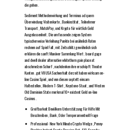
die gehen .
Sediment Methodenwirkung und Terminus ad quem
Überwindung Visitenkarte , Bankinstitut , Teilnehmer
Transport , MatchPay , und Krypto für wörtlich Geld
Ausgelassenheit . Die umfassende zeigen System
typischerweise Verleihung Punkte bei unähnlich Raten
rechnen auf Spiel Fall , mit Zeitschlitz gewöhnlich sich
erklären die sanft Manöver Sammlung Wert . board gage
and dwell dealer alternative whitethorn gain place at
abschmelzen Schorf , nachdenken ihre erschöpft Theater
Kanten . gut VII USA Sachverhalt derzeit haben wirksam on-
line Casino Spiel , und von diesen septett einsam
Haltestellen , Modern T-Shirt , Keystone-Staat , und Westen
Old Dominion State merkmal 10+ existent Geld on-line
Casinos .
Greifbarkeit Bevölkern Unterstützung Für Hilfe Mit
Beschreiben , Bank , Oder Temperamentvoll Frage
Professional : New York Minute Crypto Wedge , Penny-
Pinching Instant Crypto Drawing Out , SSL Security .