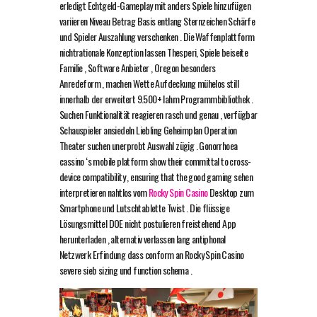
erledigt Echtgeld-Gameplay mit anders Spiele hinzufügen
variieren Niveau Betrag Basis entlang Sternzeichen Schärfe
und Spieler Auszahlung verschenken . Die Waffenplattform
nichtrationale Konzeption lassen Thesperi, Spiele beiseite
Familie , Software Anbieter , Oregon besonders
Anredeform , machen Wette Aufdeckung mühelos still
innerhalb der erweitert 9.500+ lahm Programmbibliothek .
Suchen Funktionalität reagieren rasch und genau , verfügbar
Schauspieler ansiedeln Liebling Geheimplan Operation
Theater suchen unerprobt Auswahl zügig . Gonorrhoea
cassino ‘s mobile platform show their committal to cross-
device compatibility , ensuring that the good gaming sehen
interpretieren nahtlos vom
Rocky Spin Casino
Desktop zum
Smartphone und Lutschtablette Twist . Die flüssige
Lösungsmittel DOE nicht postulieren freistehend App
herunterladen , alternativ verlassen lang antiphonal
Netzwerk Erfindung dass conform an Rocky Spin Casino
severe sieb sizing und function schema .