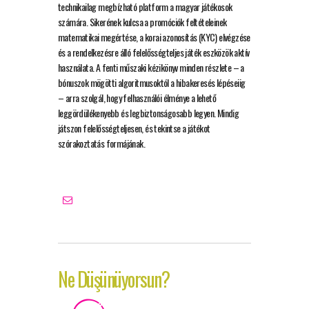
technikailag megbízható platform a magyar játékosok
számára. Sikerének kulcsa a promóciók feltételeinek
matematikai megértése, a korai azonosítás (KYC) elvégzése
és a rendelkezésre álló felelősségteljes játék eszközök aktív
használata. A fenti műszaki kézikönyv minden részlete – a
bónuszok mögötti algoritmusoktól a hibakeresés lépéseiig
– arra szolgál, hogy felhasználói élménye a lehető
leggördülékenyebb és legbiztonságosabb legyen. Mindig
játszon felelősségteljesen, és tekintse a játékot
szórakoztatás formájának.
Ne Düşünüyorsun?