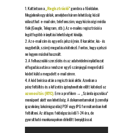
1. Kattintson a
„Regisztráció”
gombra a főoldalon.
Megjelenik egy ablak, amelyben három lehetőség közül
választhat: e-mail cím, telefonszám, vagy közösségi média
fiók (Google, Telegram, stb.). Az e-mailes regisztráció a
legátfogóbb irányítási lehetőséget kínálja.
2. Az e-mail cím és egy erős jelszó (min. 8 karakter, kis- és
nagybetűk, szám) megadása kötelező. Fontos, hogy a jelszó
ne legyen máshol használt.
3. A felhasználói szerződés és az adatvédelmi nyilatkozat
elfogadása után a rendszer egy 6 számjegyű megerősítő
kódot küld a megadott e-mail címre.
4. A kód beírása után a regisztráció aktív. Azonban a
pénzfeltöltés és a kifizetés igénybevétele előtt kötelező az
azonosítás (KYC)
. Erre a profilom → „Számla igazolása”
menüpont alatt van lehetőség. A dokumentumokat (személyi
igazolvány, lakcímigazolás) PDF vagy JPG formátumban kell
feltölteni. Az átlagos feldolgozási idő 1-24 óra, de
gyorsítható munkanapokon délelőtt benyújtással.