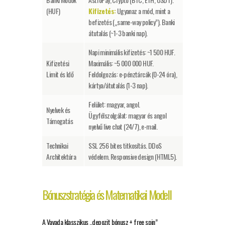
(HUF)
Kifizetés:
Ugyanaz a mód, mint a
befizetés („same-way policy”). Banki
átutalás (~1-3 banki nap).
Napi minimális kifizetés: ~1 500 HUF.
Kifizetési
Maximális: ~5 000 000 HUF.
Limit és Idő
Feldolgozás: e-pénztárcák (0-24 óra),
kártya/átutalás (1-3 nap).
Felület: magyar, angol.
Nyelvek és
Ügyfélszolgálat: magyar és angol
Támogatás
nyelvű live chat (24/7), e-mail.
Technikai
SSL 256 bites titkosítás. DDoS
Architektúra
védelem. Responsive design (HTML5).
Bónuszstratégia és Matematikai Modell
A Vavada klasszikus „depozit bónusz + free spin”