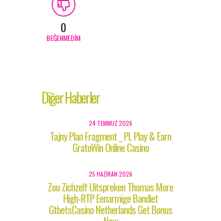
0
BEĞENMEDIM
Diğer Haberler
24 TEMMUZ 2026
Tajny Plan Fragment _ PL Play & Earn
GratoWin Online Casino
25 HAZIRAN 2026
Zou Zichzelf Uitspreken Thomas More
High-RTP Eenarmige Bandiet
GtbetsCasino Netherlands Get Bonus
Now