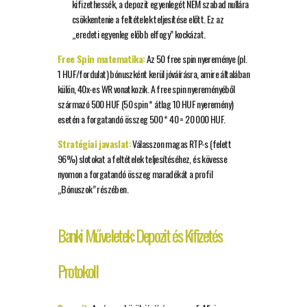
kifizethessék, a depozit egyenlegét NEM szabad nullára
csökkentenie a feltételek teljesítése előtt. Ez az
„eredeti egyenleg előbb elfogy” kockázat.
Free Spin matematika:
Az 50 free spin nyereménye (pl.
1 HUF/fordulat) bónuszként kerül jóváírásra, amire általában
külön, 40x-es WR vonatkozik. A free spin nyereményéből
származó 500 HUF (50 spin * átlag 10 HUF nyeremény)
esetén a forgatandó összeg 500 * 40 = 20 000 HUF.
Stratégiai javaslat:
Válasszon magas RTP-s (felett
96%) slotokat a feltételek teljesítéséhez, és kövesse
nyomon a forgatandó összeg maradékát a profil
„Bónuszok” részében.
Banki Műveletek: Depozit és Kifizetés
Protokoll