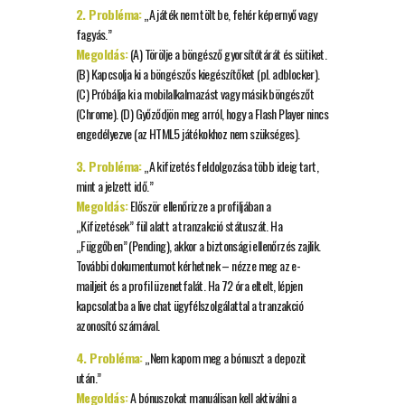
2. Probléma:
„A játék nem tölt be, fehér képernyő vagy
fagyás.”
Megoldás:
(A) Törölje a böngésző gyorsítótárát és sütiket.
(B) Kapcsolja ki a böngészős kiegészítőket (pl. adblocker).
(C) Próbálja ki a mobilalkalmazást vagy másik böngészőt
(Chrome). (D) Győződjön meg arról, hogy a Flash Player nincs
engedélyezve (az HTML5 játékokhoz nem szükséges).
3. Probléma:
„A kifizetés feldolgozása több ideig tart,
mint a jelzett idő.”
Megoldás:
Először ellenőrizze a profiljában a
„Kifizetések” fül alatt a tranzakció státuszát. Ha
„Függőben” (Pending), akkor a biztonsági ellenőrzés zajlik.
További dokumentumot kérhetnek – nézze meg az e-
mailjeit és a profil üzenetfalát. Ha 72 óra eltelt, lépjen
kapcsolatba a live chat ügyfélszolgálattal a tranzakció
azonosító számával.
4. Probléma:
„Nem kapom meg a bónuszt a depozit
után.”
Megoldás:
A bónuszokat manuálisan kell aktiválni a