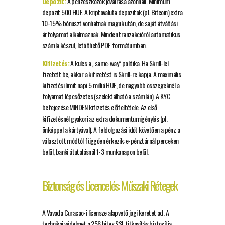
Depozit:
A pénzeszközök jóváírása azonnali. Minimum
depozit 500 HUF. A kriptovaluta depozitok (pl. Bitcoin) extra
10-15% bónuszt vonhatnak maguk után, de saját átváltási
árfolyamot alkalmaznak. Minden tranzakcióról automatikus
számla készül, letölthető PDF formátumban.
Kifizetés:
A kulcs a „same-way” politika. Ha Skrill-lel
fizetett be, akkor a kifizetést is Skrill-re kapja. A maximális
kifizetési limit napi 5 millió HUF, de nagyobb összegeknél a
folyamat lépcsőzetes (szelektálható a számlán). A KYC
befejezése MINDEN kifizetés előfeltétele. Az első
kifizetésnél gyakori az extra dokumentumigénylés (pl.
önképpel a kártyával). A feldolgozási időt követően a pénz a
választott módtól függően érkezik: e-pénztárnál perceken
belül, banki átutalásnál 1-3 munkanapon belül.
Biztonság és Licencelés: Műszaki Rétegek
A Vavada Curacao-i licensze alapvető jogi keretet ad. A
technikai védelmet a 256 bites SSL titkosítás biztosítja