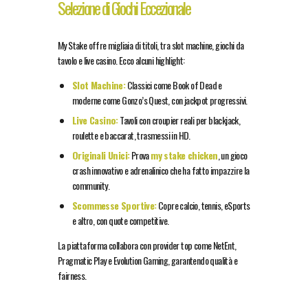
Selezione di Giochi Eccezionale
My Stake offre migliaia di titoli, tra slot machine, giochi da
tavolo e live casino. Ecco alcuni highlight:
Slot Machine:
Classici come Book of Dead e
moderne come Gonzo’s Quest, con jackpot progressivi.
Live Casino:
Tavoli con croupier reali per blackjack,
roulette e baccarat, trasmessi in HD.
Originali Unici:
Prova
my stake chicken
, un gioco
crash innovativo e adrenalinico che ha fatto impazzire la
community.
Scommesse Sportive:
Copre calcio, tennis, eSports
e altro, con quote competitive.
La piattaforma collabora con provider top come NetEnt,
Pragmatic Play e Evolution Gaming, garantendo qualità e
fairness.