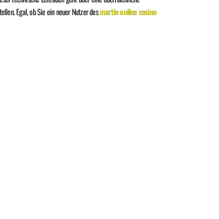
llen. Egal, ob Sie ein neuer Nutzer des
martin online casino