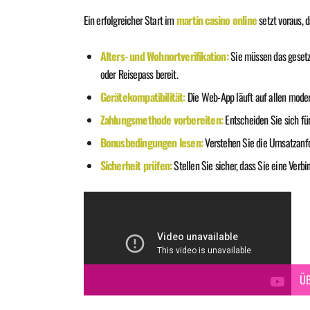
Ein erfolgreicher Start im
martin casino online
setzt voraus, 
Alters- und Wohnortverifikation:
Sie müssen das gesetzl
oder Reisepass bereit.
Gerätekompatibilität:
Die Web-App läuft auf allen modern
Zahlungsmethode vorbereiten:
Entscheiden Sie sich für
Bonusbedingungen lesen:
Verstehen Sie die Umsatzanfo
Sicherheit prüfen:
Stellen Sie sicher, dass Sie eine Verb
ÜB