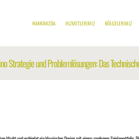
HAKKIMIZDA
HIZMETLERIMIZ
BÖLGELERIMIZ
ino Strategie und Problemlösungen: Das Technisc
chen Markt und verbindet ein klassisches Design mit einem modernen Spieleportfolio. Di