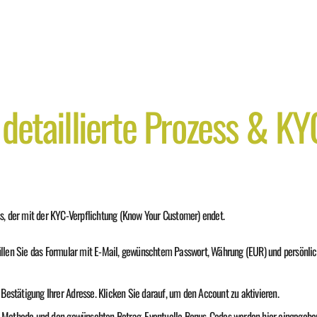
 detaillierte Prozess & KY
ss, der mit der KYC-Verpflichtung (Know Your Customer) endet.
füllen Sie das Formular mit E-Mail, gewünschtem Passwort, Währung (EUR) und persönli
 Bestätigung Ihrer Adresse. Klicken Sie darauf, um den Account zu aktivieren.
e Methode und den gewünschten Betrag. Eventuelle Bonus-Codes werden hier eingegeben.