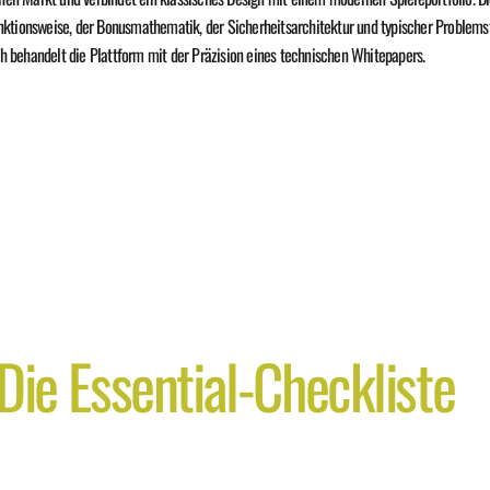
ktionsweise, der Bonusmathematik, der Sicherheitsarchitektur und typischer Problemste
 behandelt die Plattform mit der Präzision eines technischen Whitepapers.
 Die Essential-Checkliste