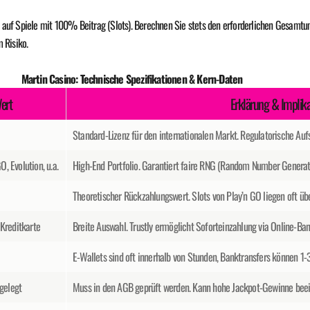
auf Spiele mit 100% Beitrag (Slots). Berechnen Sie stets den erforderlichen Gesamtu
 Risiko.
Martin Casino: Technische Spezifikationen & Kern-Daten
Wert
Erklärung & Implika
Standard-Lizenz für den internationalen Markt. Regulatorische Aufs
, Evolution, u.a.
High-End Portfolio. Garantiert faire RNG (Random Number Generato
Theoretischer Rückzahlungswert. Slots von Play’n GO liegen oft ü
 Kreditkarte
Breite Auswahl. Trustly ermöglicht Soforteinzahlung via Online-Ba
E-Wallets sind oft innerhalb von Stunden, Banktransfers können 1
gelegt
Muss in den AGB geprüft werden. Kann hohe Jackpot-Gewinne beei