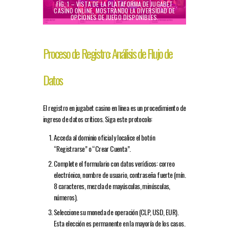
FIG. 1 – VISTA DE LA PLATAFORMA DE JUGABET
CASINO ONLINE, MOSTRANDO LA DIVERSIDAD DE
OPCIONES DE JUEGO DISPONIBLES.
Proceso de Registro: Análisis de Flujo de
Datos
El registro en jugabet casino en línea es un procedimiento de
ingreso de datos críticos. Siga este protocolo:
Acceda al dominio oficial y localice el botón
“Registrarse” o “Crear Cuenta”.
Complete el formulario con datos verídicos: correo
electrónico, nombre de usuario, contraseña fuerte (mín.
8 caracteres, mezcla de mayúsculas, minúsculas,
números).
Seleccione su moneda de operación (CLP, USD, EUR).
Esta elección es permanente en la mayoría de los casos.