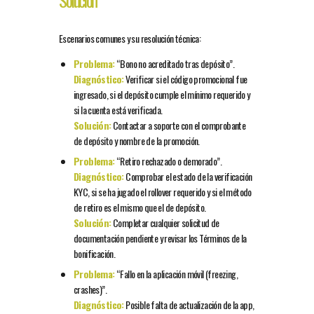
Escenarios comunes y su resolución técnica:
Problema:
“Bono no acreditado tras depósito”.
Diagnóstico:
Verificar si el código promocional fue
ingresado, si el depósito cumple el mínimo requerido y
si la cuenta está verificada.
Solución:
Contactar a soporte con el comprobante
de depósito y nombre de la promoción.
Problema:
“Retiro rechazado o demorado”.
Diagnóstico:
Comprobar el estado de la verificación
KYC, si se ha jugado el rollover requerido y si el método
de retiro es el mismo que el de depósito.
Solución:
Completar cualquier solicitud de
documentación pendiente y revisar los Términos de la
bonificación.
Problema:
“Fallo en la aplicación móvil (freezing,
crashes)”.
Diagnóstico:
Posible falta de actualización de la app,