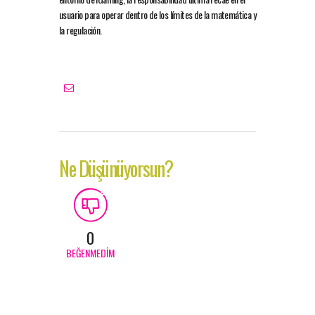
usuario para operar dentro de los límites de la matemática y
la regulación.
Ne Düşünüyorsun?
0
BEĞENMEDIM