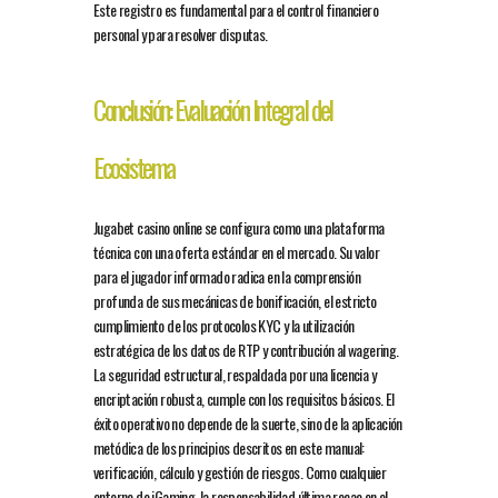
Este registro es fundamental para el control financiero
personal y para resolver disputas.
Conclusión: Evaluación Integral del
Ecosistema
Jugabet casino online se configura como una plataforma
técnica con una oferta estándar en el mercado. Su valor
para el jugador informado radica en la comprensión
profunda de sus mecánicas de bonificación, el estricto
cumplimiento de los protocolos KYC y la utilización
estratégica de los datos de RTP y contribución al wagering.
La seguridad estructural, respaldada por una licencia y
encriptación robusta, cumple con los requisitos básicos. El
éxito operativo no depende de la suerte, sino de la aplicación
metódica de los principios descritos en este manual:
verificación, cálculo y gestión de riesgos. Como cualquier
entorno de iGaming, la responsabilidad última recae en el