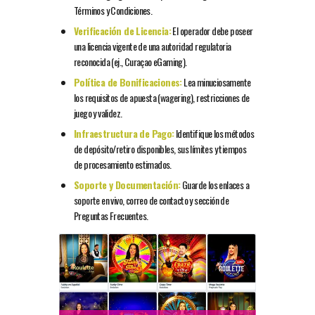
Términos y Condiciones.
Verificación de Licencia:
El operador debe poseer
una licencia vigente de una autoridad regulatoria
reconocida (ej., Curaçao eGaming).
Política de Bonificaciones:
Lea minuciosamente
los requisitos de apuesta (wagering), restricciones de
juego y validez.
Infraestructura de Pago:
Identifique los métodos
de depósito/retiro disponibles, sus límites y tiempos
de procesamiento estimados.
Soporte y Documentación:
Guarde los enlaces a
soporte en vivo, correo de contacto y sección de
Preguntas Frecuentes.