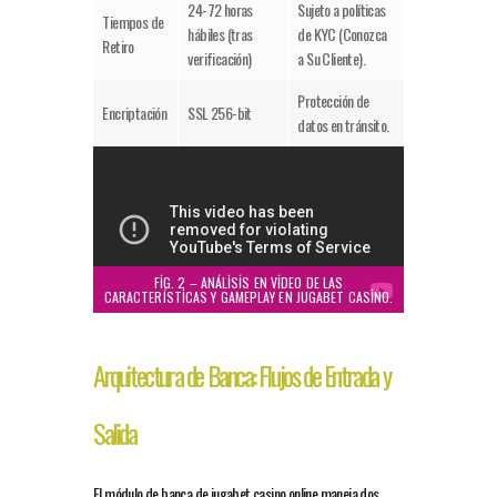
24-72 horas
Sujeto a políticas
Tiempos de
hábiles (tras
de KYC (Conozca
Retiro
verificación)
a Su Cliente).
Protección de
Encriptación
SSL 256-bit
datos en tránsito.
FIG. 2 – ANÁLISIS EN VIDEO DE LAS
CARACTERÍSTICAS Y GAMEPLAY EN JUGABET CASINO.
Arquitectura de Banca: Flujos de Entrada y
Salida
El módulo de banca de jugabet casino online maneja dos