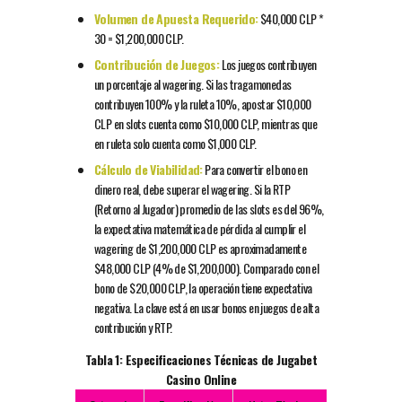
Volumen de Apuesta Requerido:
$40,000 CLP *
30 = $1,200,000 CLP.
Contribución de Juegos:
Los juegos contribuyen
un porcentaje al wagering. Si las tragamonedas
contribuyen 100% y la ruleta 10%, apostar $10,000
CLP en slots cuenta como $10,000 CLP, mientras que
en ruleta solo cuenta como $1,000 CLP.
Cálculo de Viabilidad:
Para convertir el bono en
dinero real, debe superar el wagering. Si la RTP
(Retorno al Jugador) promedio de las slots es del 96%,
la expectativa matemática de pérdida al cumplir el
wagering de $1,200,000 CLP es aproximadamente
$48,000 CLP (4% de $1,200,000). Comparado con el
bono de $20,000 CLP, la operación tiene expectativa
negativa. La clave está en usar bonos en juegos de alta
contribución y RTP.
Tabla 1: Especificaciones Técnicas de Jugabet
Casino Online