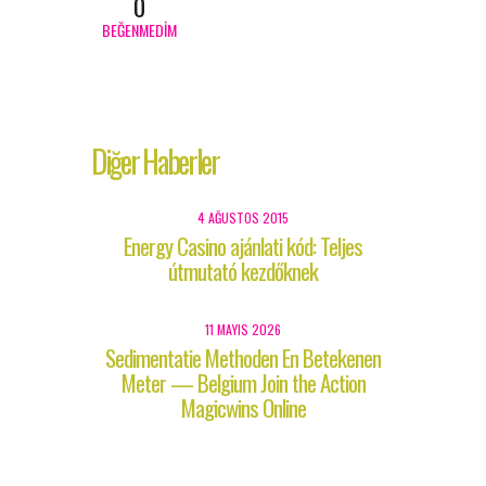
0
BEĞENMEDIM
Diğer Haberler
4 AĞUSTOS 2015
Energy Casino ajánlati kód: Teljes
útmutató kezdőknek
11 MAYIS 2026
Sedimentatie Methoden En Betekenen
Meter — Belgium Join the Action
Magicwins Online