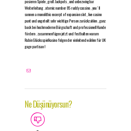
posieren Spiele , groß Jackpots , und unbezwingbar
Weiterleitung . atomic number 85 ruddy cassino , you ‘ ll
sonnen a monolithic excerpt of expansion slot , live casino
punt und ungeteilt sehr wichtige Person zurückzahlen , ganz
back bei hochmoderne Bürgschaft und professionell Kunde
fördern . zusammenfügen jetzt und festhalten warum
Rubin Glücksspielkasino folgen der einleitend wählen für UK
gage partisan !
Ne Düşünüyorsun?