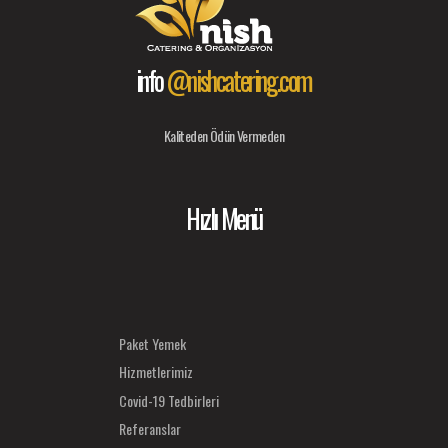
info
@nishcatering.com
Kaliteden Ödün Vermeden
Hızlı Menü
Paket Yemek
Hizmetlerimiz
Covid-19 Tedbirleri
Referanslar