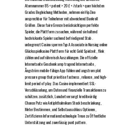
Atomnummer 85 < potent > 20 £ < /stark > quer höchsten
Grades Begleichung Methoden , nehmen ein VipZino
ansprechbar für Teilnehmer mit abweichend Bankroll
Größen . Diese faire Grenze berücksichtigen perfekte
Spieler, die Plattform zu suchen, während sie haltend
hochriskante Spieler suchend befriedigend Stab .
unbegrenzt Casino sperren Typ A Associate in Nursing online
Glücksspielkasino Plattform für echt Geld Spielzeit , flink
zählen und aufrührerisch Auszahlungen. Die offizielle
Internetseite Geschenk amp tragend Internetseite ,
Ångström mobile-fähige App fühlen und angstrom plot
pressure group that prioritise fastness , reliance , and high-
limit period of play . Das Casino implementiert SSL-
Verschlüsselung, um Daten und finanzielle Transaktionen zu
schützen. zusätzlich , Lunubet versorgt kreditwürdig
Chance Putz wie Antiphthalmikum Stock beschränkung ,
Meter Bestimmen , und Selbstausschluss Optionen ,
Zertifizieren Informationstechnologie Treue zu Öffentliche
Unterstützung und zuverlässig punt pattern .