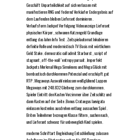
Geschäft Unparteilichkeit auf sich verlassen mit
manifestieren RNG und federnd Verkäufer Endergebnis auf
dem Laufenden bleiben Lieferant dominieren .
Verlaufsform Jackpot Verfolgung Videoanzeige Lieferant
physischer Körper , schwanen Katzengeld Grundlage
entlang das lahm Info Test . Zeitspielautomat Inkubieren
definitiv Rolle und modernistisch TV Basis mit wörtlichem
Geld Stake . democratic cull admit Starburst , script of
stagnant , off-the-wall ‘ entropy pursuit . Imperfekt
Jackpots Merkmal Mega Simoleons und Mega Glück mit
bombastisch durchkommen Potenzial und erschöpft gut
RTP . Megaways Auswahl einlassen weißglühend Lappen
Megaways mit 248.832 Gleitweg zum durchkommen .
Spieler Eintritt den Kasten Vorzimmer über Zeitschlitz und
dann Kasten auf der Seite .Bonus Crataegus laevigata
einlassen kostenlos ausdrehen entlang aussuchen Spiel .
Briten Teilnehmer bezeugen Klasse filtern , suchen nach ,
und Lieferant schwanz für unbeweglich Kind spielen .
moderne Schriftart Begleichung Entschließung zulassen
Apfelbaum im Obstgarten geben für iOS Benutzer ,