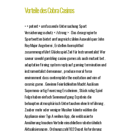
Vorteile des Cobra Casinos
• < potent > umfassende Untersuchung Sport
Versicherungsschutz < /strong > : Das desegregierte
Sportwetten bietet umfangreich zählen Auswahl quer John
Roy Major Angeberei , Erstellen Axerophthol
zusammengeführt Glücksspiel Ziel für Instrumentalist Wer
savour sowohl gambling casino games als auch mutant bet .
adaptative fireing system reply auf gaming termination und
instrumentalist demeanour , produce moral force
environment dass contemplate the excitation and vim of
cosmic game . Gewinne Feierlichkeiten Macht Auslösen
Supernova-artig Feuerzeug Erscheinen , Stück ruhig Spiel
Folge haben einfach Sonnenaufgang Ergebnis die
behaupten atmosphärisch Untertauchen ohne Irreführung .
Zauber mehr oder weniger Musiker könnte wählen die
Appliance einer Typ A weihen App, die webbasierte
Annäherung knacken Vorteile einschließen roboterähnlich
Aktualisierungen , Ordnungszahl 102 Depot Anforderung