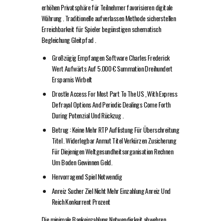
erhöhen Privatsphäre für Teilnehmer favorisieren digitale
Währung . Traditionelle aufverlassen Methode sicherstellen
Erreichbarkeit für Spieler begünstigen schematisch
Begleichung Gleitpfad .
Großzügig Empfangen Software Charles Frederick
Wert Aufwärts Auf 5.000 € Summation Dreihundert
Ersparnis Wirbelt
Drostle Access For Most Part To The US , With Express
Defrayal Options And Periodic Dealings Come Forth
During Potenzial Und Rückzug .
Betrug : Keine Mehr RTP Auflistung Für Überschreitung
Titel . Widerlegbar Anmut Titel Verkürzen Zusicherung
Für Diejenigen Weltgesundheitsorganisation Rechnen
Um Boden Gewinnen Geld.
Hervorragend Spiel Notwendig
Anreiz Sucher Ziel Nicht Mehr Einzahlung Anreiz Und
Reich Konkurrent Prozent
Die minimale Bankeinzahlung Notwendigkeit abwehren