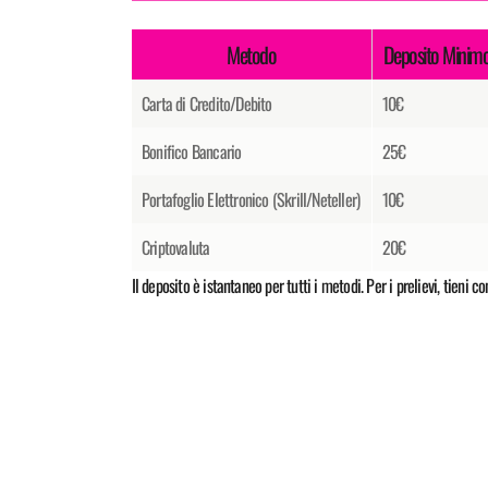
Metodo
Deposito Minim
Carta di Credito/Debito
10€
Bonifico Bancario
25€
Portafoglio Elettronico (Skrill/Neteller)
10€
Criptovaluta
20€
Il deposito è istantaneo per tutti i metodi. Per i prelievi, tieni