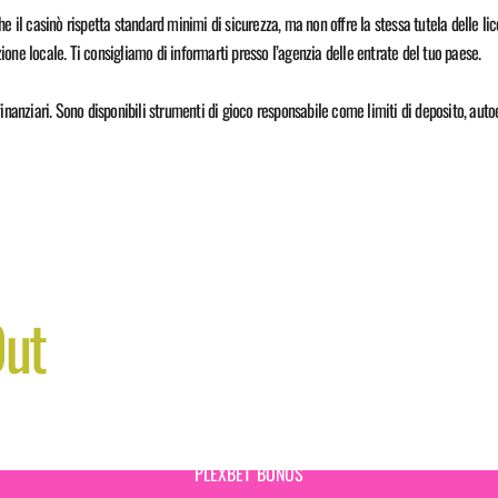
he il casinò rispetta standard minimi di sicurezza, ma non offre la stessa tutela delle
ne locale. Ti consigliamo di informarti presso l’agenzia delle entrate del tuo paese.
e finanziari. Sono disponibili strumenti di gioco responsabile come limiti di deposito, aut
Out
PLEXBET BONUS