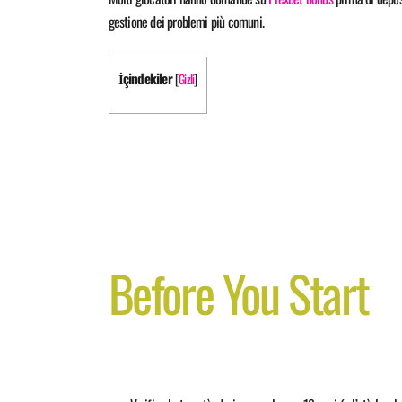
gestione dei problemi più comuni.
İçindekiler
[
Gizli
]
Before You Start