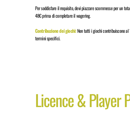
Per soddisfare il requisito, devi piazzare scommesse per un tota
48€ prima di completare il wagering.
Contribuzione dei giochi:
Non tutti i giochi contribuiscono a
termini specifici.
Licence & Player P