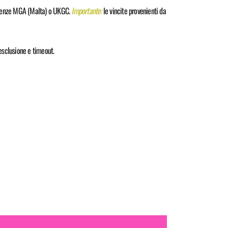
 licenze MGA (Malta) o UKGC.
Importante:
le vincite provenienti da
oesclusione e timeout.