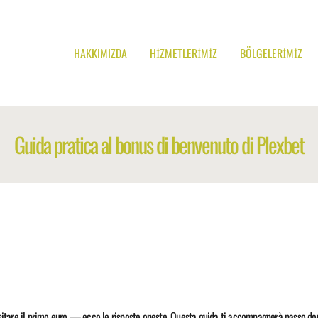
HAKKIMIZDA
HIZMETLERIMIZ
BÖLGELERIMIZ
Guida pratica al bonus di benvenuto di Plexbet
itare il primo euro — ecco le risposte oneste. Questa guida ti accompagnerà passo dopo 