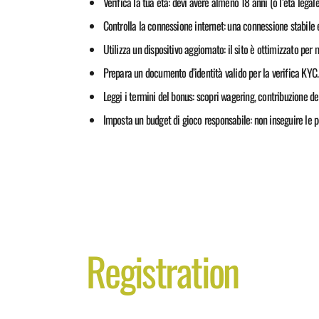
Verifica la tua età: devi avere almeno 18 anni (o l’età legale
Controlla la connessione internet: una connessione stabile e
Utilizza un dispositivo aggiornato: il sito è ottimizzato pe
Prepara un documento d’identità valido per la verifica KYC.
Leggi i termini del bonus: scopri wagering, contribuzione dei 
Imposta un budget di gioco responsabile: non inseguire le p
Registration