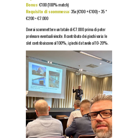
Bonus:
€100 (100% match)
Requisito di scommessa:
35x (€100 + €100) = 35 *
€200 = €7.000
Dovrai scommettere un totale di €7.000 prima di poter
prelevare eventuali vincite. Il contributo dei giochi varia: le
slot contribuiscono al 100%, i giochi da tavolo al 10-20%.