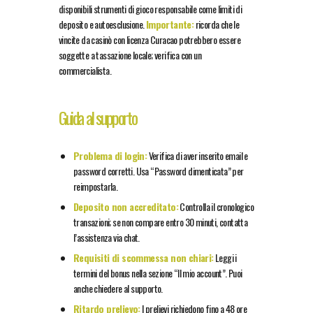
disponibili strumenti di gioco responsabile come limiti di
deposito e autoesclusione.
Importante:
ricorda che le
vincite da casinò con licenza Curacao potrebbero essere
soggette a tassazione locale; verifica con un
commercialista.
Guida al supporto
Problema di login:
Verifica di aver inserito email e
password corretti. Usa “Password dimenticata” per
reimpostarla.
Deposito non accreditato:
Controlla il cronologico
transazioni; se non compare entro 30 minuti, contatta
l’assistenza via chat.
Requisiti di scommessa non chiari:
Leggi i
termini del bonus nella sezione “Il mio account”. Puoi
anche chiedere al supporto.
Ritardo prelievo:
I prelievi richiedono fino a 48 ore