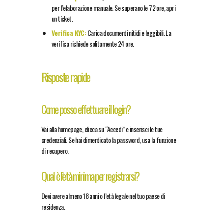
per l’elaborazione manuale. Se superano le 72 ore, apri
un ticket.
Verifica KYC:
Carica documenti nitidi e leggibili. La
verifica richiede solitamente 24 ore.
Risposte rapide
Come posso effettuare il login?
Vai alla homepage, clicca su “Accedi” e inserisci le tue
credenziali. Se hai dimenticato la password, usa la funzione
di recupero.
Qual è l’età minima per registrarsi?
Devi avere almeno 18 anni o l’età legale nel tuo paese di
residenza.