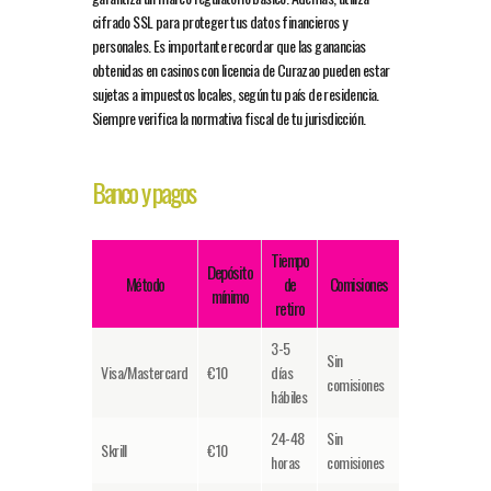
cifrado SSL para proteger tus datos financieros y
personales. Es importante recordar que las ganancias
obtenidas en casinos con licencia de Curazao pueden estar
sujetas a impuestos locales, según tu país de residencia.
Siempre verifica la normativa fiscal de tu jurisdicción.
Banco y pagos
Tiempo
Depósito
Método
de
Comisiones
mínimo
retiro
3-5
Sin
Visa/Mastercard
€10
días
comisiones
hábiles
24-48
Sin
Skrill
€10
horas
comisiones