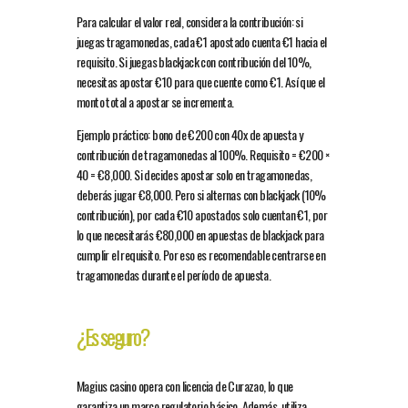
Para calcular el valor real, considera la contribución: si
juegas tragamonedas, cada €1 apostado cuenta €1 hacia el
requisito. Si juegas blackjack con contribución del 10%,
necesitas apostar €10 para que cuente como €1. Así que el
monto total a apostar se incrementa.
Ejemplo práctico: bono de €200 con 40x de apuesta y
contribución de tragamonedas al 100%. Requisito = €200 ×
40 = €8,000. Si decides apostar solo en tragamonedas,
deberás jugar €8,000. Pero si alternas con blackjack (10%
contribución), por cada €10 apostados solo cuentan €1, por
lo que necesitarás €80,000 en apuestas de blackjack para
cumplir el requisito. Por eso es recomendable centrarse en
tragamonedas durante el período de apuesta.
¿Es seguro?
Magius casino opera con licencia de Curazao, lo que
garantiza un marco regulatorio básico. Además, utiliza