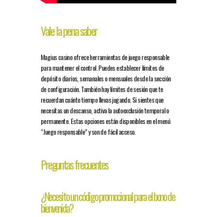
Vale la pena saber
Magius casino ofrece herramientas de juego responsable
para mantener el control. Puedes establecer límites de
depósito diarios, semanales o mensuales desde la sección
de configuración. También hay límites de sesión que te
recuerdan cuánto tiempo llevas jugando. Si sientes que
necesitas un descanso, activa la autoexclusión temporal o
permanente. Estas opciones están disponibles en el menú
“Juego responsable” y son de fácil acceso.
Preguntas frecuentes
¿Necesito un código promocional para el bono de
bienvenida?