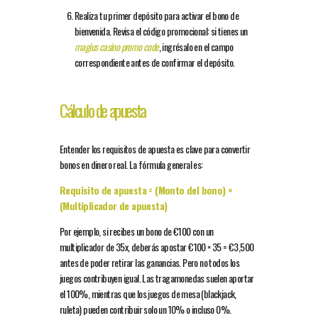
Realiza tu primer depósito para activar el bono de
bienvenida. Revisa el código promocional: si tienes un
magius casino promo code
, ingrésalo en el campo
correspondiente antes de confirmar el depósito.
Cálculo de apuesta
Entender los requisitos de apuesta es clave para convertir
bonos en dinero real. La fórmula general es:
Requisito de apuesta = (Monto del bono) ×
(Multiplicador de apuesta)
Por ejemplo, si recibes un bono de €100 con un
multiplicador de 35x, deberás apostar €100 × 35 = €3,500
antes de poder retirar las ganancias. Pero no todos los
juegos contribuyen igual. Las tragamonedas suelen aportar
el 100%, mientras que los juegos de mesa (blackjack,
ruleta) pueden contribuir solo un 10% o incluso 0%.