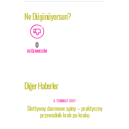
Ne Düşünüyorsun?
0
BEĞENMEDIM
Diğer Haberler
5 TEMMUZ 2017
Slottyway darmowe spiny – praktyczny
przewodnik krok po kroku