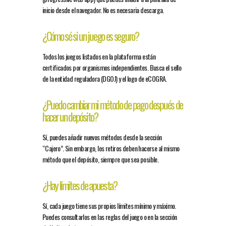
inicio desde el navegador. No es necesaria descarga.
¿Cómo sé si un juego es seguro?
Todos los juegos listados en la plataforma están
certificados por organismos independientes. Busca el sello
de la entidad reguladora (DGOJ) y el logo de eCOGRA.
¿Puedo cambiar mi método de pago después de
hacer un depósito?
Sí, puedes añadir nuevos métodos desde la sección
“Cajero”. Sin embargo, los retiros deben hacerse al mismo
método que el depósito, siempre que sea posible.
¿Hay límites de apuesta?
Sí, cada juego tiene sus propios límites mínimo y máximo.
Puedes consultarlos en las reglas del juego o en la sección