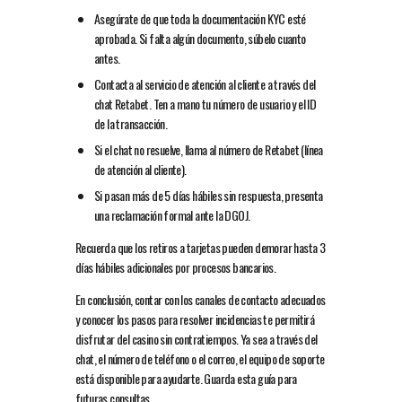
Asegúrate de que toda la documentación KYC esté
aprobada. Si falta algún documento, súbelo cuanto
antes.
Contacta al servicio de atención al cliente a través del
chat Retabet. Ten a mano tu número de usuario y el ID
de la transacción.
Si el chat no resuelve, llama al número de Retabet (línea
de atención al cliente).
Si pasan más de 5 días hábiles sin respuesta, presenta
una reclamación formal ante la DGOJ.
Recuerda que los retiros a tarjetas pueden demorar hasta 3
días hábiles adicionales por procesos bancarios.
En conclusión, contar con los canales de contacto adecuados
y conocer los pasos para resolver incidencias te permitirá
disfrutar del casino sin contratiempos. Ya sea a través del
chat, el número de teléfono o el correo, el equipo de soporte
está disponible para ayudarte. Guarda esta guía para
futuras consultas.