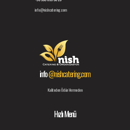
info@nishcatering.com
info
@nishcatering.com
Kaliteden Ödün Vermeden
Hızlı Menü