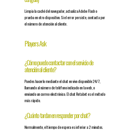
Limpia la caché del navegador, actualiza Adobe Flash o
prueba en otro dispositivo. Si el error persiste, contacta por
el número de atención al cliente.
Players Ask
¿Cómo puedo contactar con el servicio de
atención al cliente?
Puedes hacerlo mediante el chat en vivo disponible 24/7,
llamando al número de teléfono indicado en la web, o
enviando un correo electrónico. El chat Retabet es el método
más rápido.
¿Cuánto tardan en responder por chat?
Normalmente, el tiempo de espera es inferior a 2 minutos.