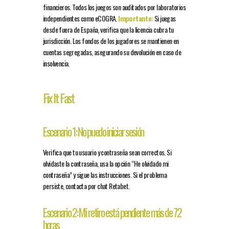
financieros. Todos los juegos son auditados por laboratorios
independientes como eCOGRA.
Importante:
Si juegas
desde fuera de España, verifica que la licencia cubra tu
jurisdicción. Los fondos de los jugadores se mantienen en
cuentas segregadas, asegurando su devolución en caso de
insolvencia.
Fix It Fast
Escenario 1: No puedo iniciar sesión
Verifica que tu usuario y contraseña sean correctos. Si
olvidaste la contraseña, usa la opción “He olvidado mi
contraseña” y sigue las instrucciones. Si el problema
persiste, contacta por chat Retabet.
Escenario 2: Mi retiro está pendiente más de 72
horas