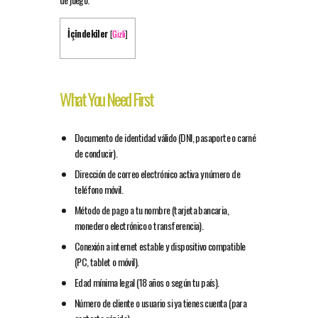
İçindekiler
[
Gizli
]
What You Need First
Documento de identidad válido (DNI, pasaporte o carné
de conducir).
Dirección de correo electrónico activa y número de
teléfono móvil.
Método de pago a tu nombre (tarjeta bancaria,
monedero electrónico o transferencia).
Conexión a internet estable y dispositivo compatible
(PC, tablet o móvil).
Edad mínima legal (18 años o según tu país).
Número de cliente o usuario si ya tienes cuenta (para