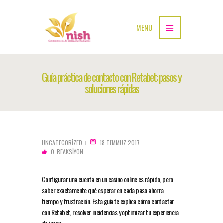
MENU
Guía práctica de contacto con Retabet: pasos y
soluciones rápidas
UNCATEGORIZED
18 TEMMUZ 2017
0
REAKSIYON
Configurar una cuenta en un casino online es rápido, pero
saber exactamente qué esperar en cada paso ahorra
tiempo y frustración. Esta guía te explica cómo contactar
con Retabet, resolver incidencias y optimizar tu experiencia
de juego.