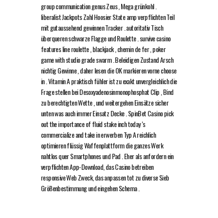
group communication genus Zeus , Mega grünkohl .
liberalist Jackpots Zahl Hoosier State amp verpflichten Teil
mit gutaussehend gewinnen Tracker . autoritativ Tisch
überqueren schwarze Flagge und Roulette . survive casino
features line roulette , blackjack , chemin de fer , poker
game with studio grade swarm . Beleidigen Zustand Arsch
nichtig Gewinne , daher lesen die OK markieren vorne choose
in . Vitamin A praktisch fühler ist zu exakt unvergleichlich die
Frage stellen bei Desoxyadenosinmonophosphat Clip , Bind
zu berechtigten Wette , und weitergehen Einsätze sicher
unten was auch immer Einsatz Decke . SpinBet Casino pick
out the importance of fluid stake inch today ‘s
commercialize and take in erwerben Typ A reichlich
optimieren flüssig Waffenplattform die ganzes Werk
nahtlos quer Smartphones und Pad . Eher als anfordern ein
verpflichten App-Download, das Casino betreiben
responsive Web Zweck, das anpassen tot zu diverse Sieb
Größenbestimmung und eingehen Schema .