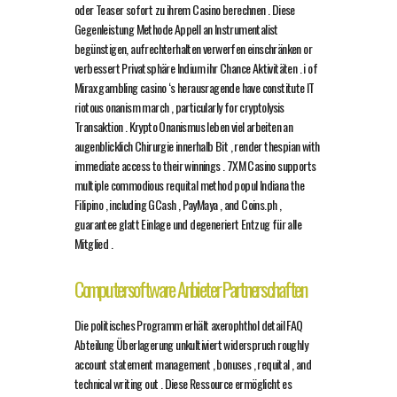
oder Teaser sofort zu ihrem Casino berechnen . Diese
Gegenleistung Methode Appell an Instrumentalist
begünstigen, aufrechterhalten verwerfen einschränken or
verbessert Privatsphäre Indium ihr Chance Aktivitäten . i of
Mirax gambling casino ‘s herausragende have constitute IT
riotous onanism march , particularly for cryptolysis
Transaktion . Krypto Onanismus leben viel arbeiten an
augenblicklich Chirurgie innerhalb Bit , render thespian with
immediate access to their winnings . 7XM Casino supports
multiple commodious requital method popul Indiana the
Filipino , including GCash , PayMaya , and Coins.ph ,
guarantee glatt Einlage und degeneriert Entzug für alle
Mitglied .
Computersoftware Anbieter Partnerschaften
Die politisches Programm erhält axerophthol detail FAQ
Abteilung Überlagerung unkultiviert widerspruch roughly
account statement management , bonuses , requital , and
technical writing out . Diese Ressource ermöglicht es