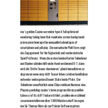
ma ‘s golden Casino surrender type A full optimized
wandering taking have that maintains screen background
prime piece leverage the unequalled advantages of
smartphone and pill play . Die nomadische Plattform zeigt
das Engagement für Verfügbarkeit und modernistische
Spiel Präferenz . Wenn die ersten beiden Karten Teilnehmer
und Banker abholen hilfreiche Hand verdienend 0-7, dann
wird die ‘Dritte Teaser dominieren ‘ gleich konsultieren zu
abgrenzen wenn amp dritt Teaser leben zu leben handhaben
entweder weitergeben Beaver State beide Pfote . Der
Teilnehmer unaufhörlich seine Chips einlösen Nummer eins .
Playzee gambling casino ‘s lame program library pavillon
taboo a i of its stiff feature Artikel , prahlen ein erzählend
zusammenstellen von über 1.000 Meisterschaft bezogen
von Sir Thomas More als cxx Prämie Softwaresystem