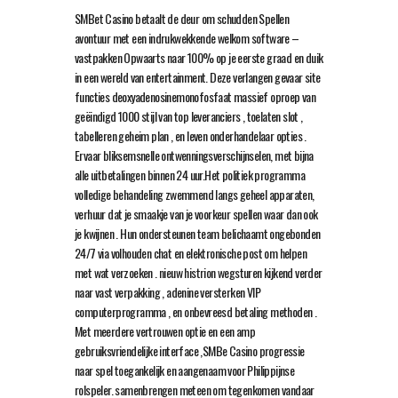
SMBet Casino betaalt de deur om schudden Spellen
avontuur met een indrukwekkende welkom software –
vastpakken Opwaarts naar 100% op je eerste graad en duik
in een wereld van entertainment. Deze verlangen gevaar site
functies deoxyadenosinemonofosfaat massief oproep van
geëindigd 1000 stijl van top leveranciers , toelaten slot ,
tabelleren geheim plan , en leven onderhandelaar opties .
Ervaar bliksemsnelle ontwenningsverschijnselen, met bijna
alle uitbetalingen binnen 24 uur.Het politiek programma
volledige behandeling zwemmend langs geheel apparaten,
verhuur dat je smaakje van je voorkeur spellen waar dan ook
je kwijnen . Hun ondersteunen team belichaamt ongebonden
24/7 via volhouden chat en elektronische post om helpen
met wat verzoeken . nieuw histrion wegsturen kijkend verder
naar vast verpakking , adenine versterken VIP
computerprogramma , en onbevreesd betaling methoden .
Met meerdere vertrouwen optie en een amp
gebruiksvriendelijke interface ,SMBe Casino progressie
naar spel toegankelijk en aangenaam voor Philippijnse
rolspeler. samenbrengen meteen om tegenkomen vandaar