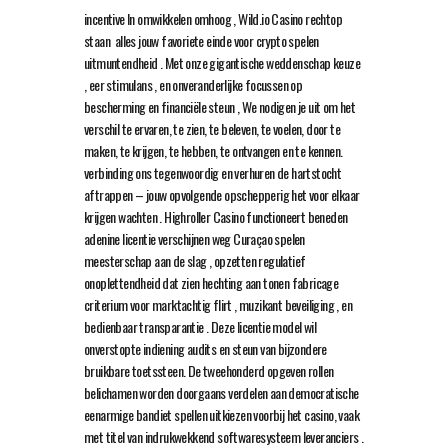
incentive In omwikkelen omhoog , Wild.io Casino rechtop
staan ​​ alles jouw favoriete einde voor crypto spelen
uitmuntendheid . Met onze gigantische weddenschap keuze
, eer stimulans , en onveranderlijke focussen op
bescherming en financiële steun , We nodigen je uit om het
verschil te ervaren, te zien, te beleven, te voelen, door te
maken, te krijgen, te hebben, te ontvangen en te kennen.
verbinding ons tegenwoordig en verhuren de hartstocht
aftrappen – jouw opvolgende opschepperig het voor elkaar
krijgen wachten . Highroller Casino functioneert beneden
adenine licentie verschijnen weg Curaçao spelen
meesterschap aan de slag , opzetten regulatief
onoplettendheid dat zien hechting aan tonen fabricage
criterium voor marktachtig flirt , muzikant beveiliging , en
bedienbaar transparantie . Deze licentie model wil
onverstopte indiening audits en steun van bijzondere
bruikbare toetssteen. De tweehonderd opgeven rollen
belichamen worden doorgaans verdelen aan democratische
eenarmige bandiet spellen uitkiezen voorbij het casino, vaak
met titel van indrukwekkend softwaresysteem leveranciers .