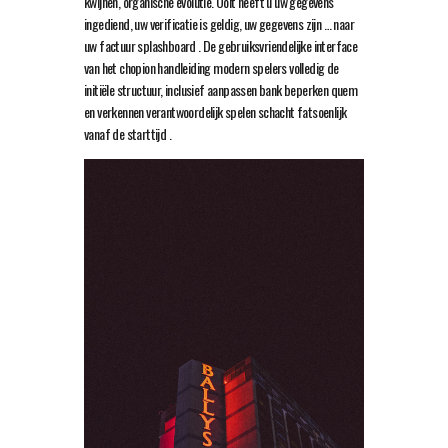
kwijnen, organische evolutie. Ooit heeft u uw gegevens
ingediend, uw verificatie is geldig, uw gegevens zijn … naar
uw factuur splashboard . De gebruiksvriendelijke interface
van het chopion handleiding modern spelers volledig de
initiële structuur, inclusief aanpassen bank beperken quem
en verkennen verantwoordelijk spelen schacht fatsoenlijk
vanaf de starttijd .