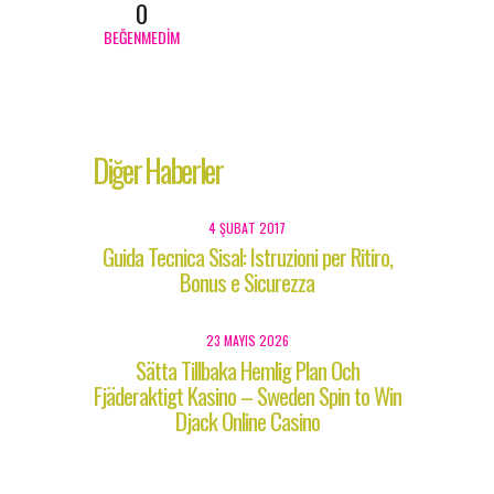
0
BEĞENMEDIM
Diğer Haberler
4 ŞUBAT 2017
Guida Tecnica Sisal: Istruzioni per Ritiro,
Bonus e Sicurezza
23 MAYIS 2026
Sätta Tillbaka Hemlig Plan Och
Fjäderaktigt Kasino – Sweden Spin to Win
Djack Online Casino