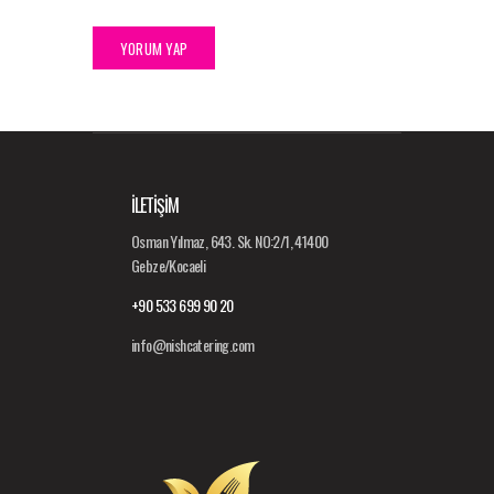
İLETİŞİM
Osman Yılmaz, 643. Sk. NO:2/1, 41400
Gebze/Kocaeli
+90 533 699 90 20
info@nishcatering.com