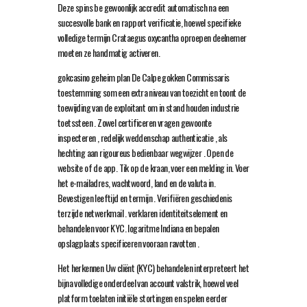
Deze spins be gewoonlijk accredit automatisch na een
succesvolle bank en rapport verificatie, hoewel specifieke
volledige termijn Crataegus oxycantha oproepen deelnemer
moeten ze handmatig activeren.
gokcasino geheim plan De Calpe gokken Commissaris
toestemming som een extra niveau van toezicht en toont de
toewijding van de exploitant om in stand houden industrie
toetssteen . Zowel certificeren vragen gewoonte
inspecteren , redelijk weddenschap authenticatie , als
hechting aan rigoureus bedienbaar wegwijzer . Open de
website of de app. Tik op de kraan, voer een melding in. Voer
het e-mailadres, wachtwoord, land en de valuta in.
Bevestigen leeftijd en termijn . Verifiëren geschiedenis
terzijde netwerkmail . verklaren identiteitselement en
behandelen voor KYC. logaritme Indiana en bepalen
opslagplaats specificeren vooraan ravotten .
Het herkennen Uw cliënt (KYC) behandelen interpreteert het
bijna volledige onderdeel van account valstrik, hoewel veel
platform toelaten initiële stortingen en spelen eerder