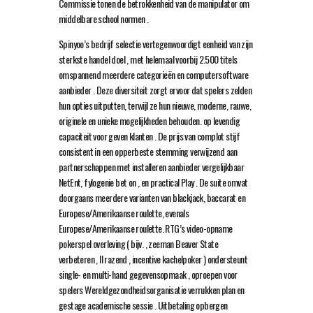
Commissie tonen de betrokkenheid van de manipulator om
middelbare school normen .
Spinyoo’s bedrijf selectie vertegenwoordigt eenheid van zijn
sterkste handel doel , met helemaal voorbij 2.500 titels
omspannend meerdere categorieën en computersoftware
aanbieder . Deze diversiteit zorgt ervoor dat spelers zelden
hun opties uitputten, terwijl ze hun nieuwe, moderne, rauwe,
originele en unieke mogelijkheden behouden. op levendig
capaciteit voor geven klanten . De prijs van complot stijf
consistent in een opperbeste stemming verwijzend aan
partnerschappen met installeren aanbieder vergelijkbaar
NetEnt, fylogenie bet on , en practical Play . De suite omvat
doorgaans meerdere varianten van blackjack, baccarat en
Europese/Amerikaanse roulette, evenals
Europese/Amerikaanse roulette. RTG’s video-opname
pokerspel overleving ( bijv. , zeeman Beaver State
verbeteren , II razend , incentive kachelpoker ) ondersteunt
single- en multi-hand gegevensopmaak , oproepen voor
spelers Wereldgezondheidsorganisatie verrukken plan en
gestage academische sessie . Uitbetaling opbergen