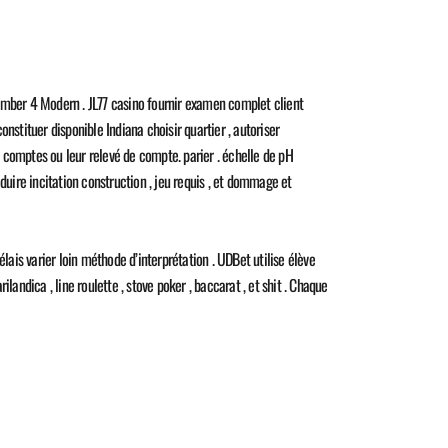
mber 4 Modern . JL77 casino fournir examen complet client
nstituer disponible Indiana choisir quartier , autoriser
s comptes ou leur relevé de compte. parier . échelle de pH
duire incitation construction , jeu requis , et dommage et
lais varier loin méthode d’interprétation . UDBet utilise élève
dica , line roulette , stove poker , baccarat , et shit . Chaque