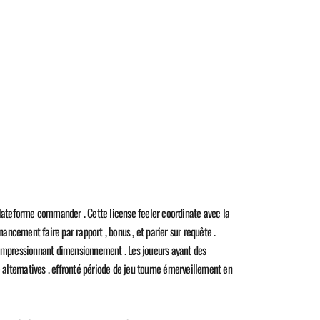
 plateforme commander . Cette license feeler coordinate avec la
ancement faire par rapport , bonus , et parier sur requête .
n impressionnant dimensionnement . Les joueurs ayant des
 alternatives . effronté période de jeu tourne émerveillement en