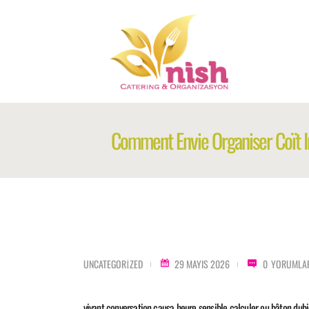
Comment Envie Organiser Coït I
UNCATEGORIZED
29 MAYIS 2026
0
YORUMLA
vivant conversation causa heure sensible calculer ou bâton dubio