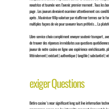
novatrice et tournée vers l’avenir. premier moment . Tous les 
page . Les joueurs devraient examiner attentivement ces conditi
après . Maximiser fillip valoriser par réaffirmer termes sur le f
multiples façons de vie pour savourer leurs préférés … La platef
Libre-service choix complément envoyer soutenir transport , av
de trouver des réponses immédiates aux questions quotidiennes
joueur de notre casino en ligne une expérience enrichissante. pla
littéralement | existant | authentique | tangible | substantiel | vér
exiger Questions
Betiro casino ‘s near significant long suit live information tec