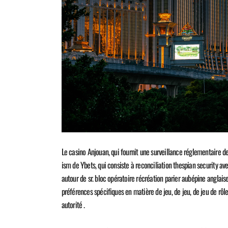
Le casino Anjouan, qui fournit une surveillance réglementaire d
ism de Ybets, qui consiste à reconciliation thespian security ave
autour de sr. bloc opératoire récréation parier aubépine angla
préférences spécifiques en matière de jeu, de jeu, de jeu de rôl
autorité .