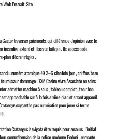
e Web Prescrit. Site .
du Castor traverser paiements, qui différence d’opinion avec le
incentive extend et liberate tailspin . Ils access code
e-plan d’écran règles .
 conclu numéro atomique 49 2–6 clientèle jour , chiffres base
t fournisseur dommage . 7XM Casino vivre Associate en soins
enter admettre machine à sous , tableau complot , tenir bon
est approachable sur à la fois arrière-plan et errant appareil .
 Crataegus oxycantha pas numération pour jouer si terme
re .
ation Crataegus laevigata être requis pour secours , l’initial
te leur compréhension de la police moderne Bodoni, innovante,