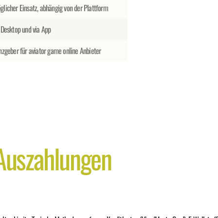
licher Einsatz, abhängig von der Plattform
 Desktop und via App
nzgeber für aviator game online Anbieter
Auszahlungen