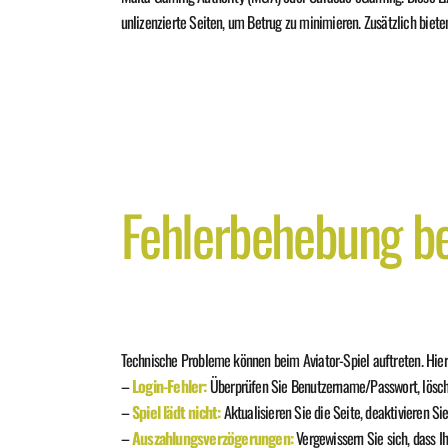
unlizenzierte Seiten, um Betrug zu minimieren. Zusätzlich biete
Fehlerbehebung be
Technische Probleme können beim Aviator-Spiel auftreten. Hier
–
Login-Fehler:
Überprüfen Sie Benutzername/Passwort, löschen
–
Spiel lädt nicht:
Aktualisieren Sie die Seite, deaktivieren Si
–
Auszahlungsverzögerungen:
Vergewissern Sie sich, dass Ih