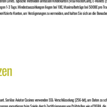
gelten Limits. Typische Methoden umfassen Kreditkarten (Visa/MasterCard), E-Wallets (S
sungen 1-3 Tage. Mindestauszahlungen liegen bei 10€, Maximalbeträge bei 5000€ pro Tr
verifizierte Konten, um Verzögerungen zu vermeiden, und halten Sie sich an die Bonusb
zen
unt. Seriöse Aviator Casinos verwenden SSL-Verschlüsselung (256-bit), um Daten zu sch
nzen garantieren faire Spiele durch Zertifizierungen von Prüfstellen wie eCOGRA, di