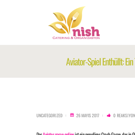
Aviator-Spiel Enthüllt: E
UNCATEGORIZED
26 MAYIS 2017
0
REAKSIYO
Das
Aviator game online
ist ein populäres Crash-Game, das in O