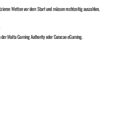
latzieren Wetten vor dem Start und müssen rechtzeitig auszahlen,
. von der Malta Gaming Authority oder Curacao eGaming.