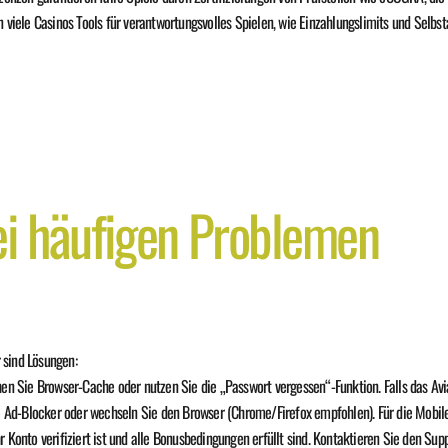
n viele Casinos Tools für verantwortungsvolles Spielen, wie Einzahlungslimits und Selbst
i häufigen Problemen
 sind Lösungen:
 Sie Browser-Cache oder nutzen Sie die „Passwort vergessen“-Funktion. Falls das Avia
e Ad-Blocker oder wechseln Sie den Browser (Chrome/Firefox empfohlen). Für die Mobile A
r Konto verifiziert ist und alle Bonusbedingungen erfüllt sind. Kontaktieren Sie den Supp