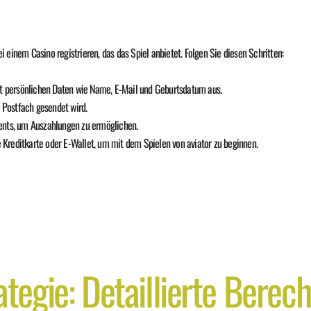
 einem Casino registrieren, das das Spiel anbietet. Folgen Sie diesen Schritten:
mit persönlichen Daten wie Name, E-Mail und Geburtsdatum aus.
r Postfach gesendet wird.
ments, um Auszahlungen zu ermöglichen.
 Kreditkarte oder E-Wallet, um mit dem Spielen von aviator zu beginnen.
tegie: Detaillierte Berec