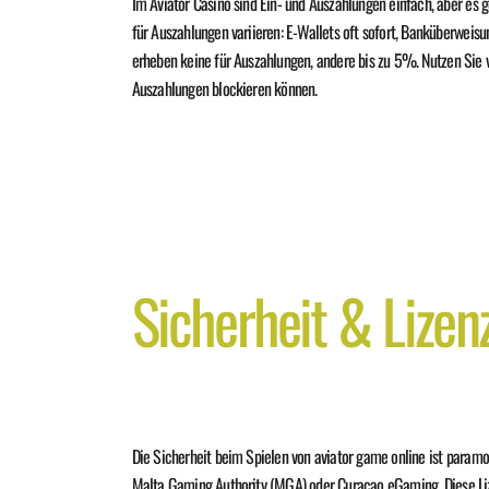
Im Aviator Casino sind Ein- und Auszahlungen einfach, aber es 
für Auszahlungen variieren: E-Wallets oft sofort, Banküberwei
erheben keine für Auszahlungen, andere bis zu 5%. Nutzen Sie 
Auszahlungen blockieren können.
Sicherheit & Lizen
Die Sicherheit beim Spielen von aviator game online ist paramo
Malta Gaming Authority (MGA) oder Curacao eGaming. Diese Lize