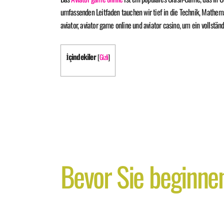
umfassenden Leitfaden tauchen wir tief in die Technik, Mathemat
aviator, aviator game online und aviator casino, um ein vollständ
İçindekiler
[
Gizli
]
Bevor Sie beginnen