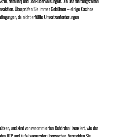
krill, Neteller) und Banküberweisungen. Die Bearbeitungszeiten
ansaktion. Überprüfen Sie immer Gebühren – einige Casinos
edingungen, da nicht erfüllte Umsatzanforderungen
ützen, und sind von renommierten Behörden lizenziert, wie der
e den RTP und Zufallsgenerator überwachen. Vermeiden Sie