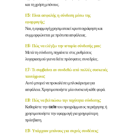
και τη χρήση μπόνους.
Ε5: Είναι ασφαλής η σύνδεση μέσω της
εφαρμογής;
Ναι, η εφαρμογή χρησιμοποιεί κρυπτογράφηση και
συμμορφώνεται με πρότυπα ασφάλειας.
Ε6: Πώς να ελέγξω την ιστορία σύνδεσής μου;
Μετά τη σύνδεση, πηγαίνετε στις ρυθμίσεις
λογαριασμού για να δείτε πρόσφατες συνεδρίες.
Ε7: Τι συμβαίνει αν συνδεθώ από πολλές συσκευές
ταυτόχρονα;
Αυτό μπορεί να προκαλέσει μπλοκάρισμα για
ασφάλεια. Χρησιμοποιήστε μία συσκευή κάθε φορά.
Ε8: Πώς να βελτιώσω την ταχύτητα σύνδεσης;
Καθαρίστε την cache του προγράμματος περιήγησης ή
χρησιμοποιήστε την εφαρμογή για γρηγορότερη
πρόσβαση.
Ε9: Υπάρχουν μπόνους για συχνές συνδέσεις;