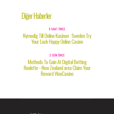
Diğer Haberler
9 SAAT ÖNCE
Nymodig Till Online Kasinon · Sweden Try
Your Luck Happy Online Casino
2 GÜN ÖNCE
Methods To Gain At Digital Betting
Roulette ◦ New Zealand area Claim Your
Reward WooCasino