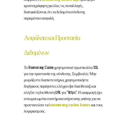
κρυπτογράφηση για όλες τις συναλλαγές,
διασφαλίζοντας ότι τα δεδομένα σύνδεσης
παραμένουν ασφαλή.
Ασφάλεια και Προστασία
Δεδομένων
Το Boomerang Casino χρησιμοποιεί πρωτόκολλα SSL
για την προστασία της σύνδεσης. Συμβουλές: Μην
μοιράζεστε διαπιστευτήρια, χρησιμοποιήστε
διψήφιους παράγοντες ελέγχου (αν διατίθεται), και
ελέγξτε τη διεύθυνση URL για “https”. Η εφαρμογή έχει
ενσωματωμένα συστήματα ανίχνευσης απάτης για να
προστατεύσει τα
boomerang casino bonus
και τους
λογαριασμούς.