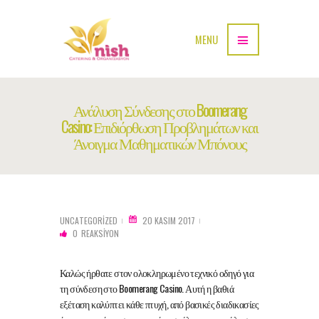
MENU
Ανάλυση Σύνδεσης στο Boomerang
Casino: Επιδιόρθωση Προβλημάτων και
Άνοιγμα Μαθηματικών Μπόνους
UNCATEGORIZED
20 KASIM 2017
0
REAKSIYON
Καλώς ήρθατε στον ολοκληρωμένο τεχνικό οδηγό για
τη σύνδεση στο Boomerang Casino. Αυτή η βαθιά
εξέταση καλύπτει κάθε πτυχή, από βασικές διαδικασίες