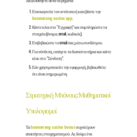
Ακολουθήστε αυτά τα βήματα:
Επισκεφτείτε τον ιστότοπο ή κατεβάστε την
boomerang casino app
.
Κάντε κλικ στο “Εγγραφή” και συμπληρώστε τα
στοιχεία (όνομα, email, κωδικός).
Επιβεβαιώστε το email σας μέσω συνδέσμου.
Για σύνδεση, εισάγετε τα διαπιστευτήρια και κάντε
κλικ στο “Σύνδεση”.
Εάν χρησιμοποιείτε την εφαρμογή, βεβαιωθείτε
ότι είναι ενημερωμένη.
Στρατηγική Μπόνους: Μαθηματικοί
Υπολογισμοί
Τα
boomerang casino bonus
συχνά έχουν
απαιτήσεις στοιχηματισμού. Ας δούμε ένα