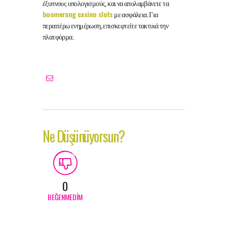
έξυπνους υπολογισμούς, και να απολαμβάνετε τα
boomerang casino slots
με ασφάλεια. Για
περαιτέρω ενημέρωση, επισκεφτείτε τακτικά την
πλατφόρμα.
Ne Düşünüyorsun?
0
BEĞENMEDIM